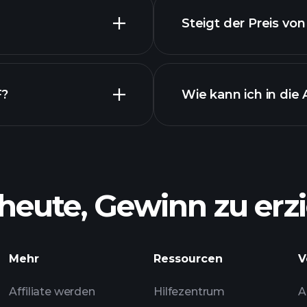
Steigt der Preis v
F?
Wie kann ich in die
ETF-Chart
heute, Gewinn zu erzi
tenen Chart
Mehr
Ressourcen
V
empfohlenen
Affiliate werden
Hilfezentrum
A