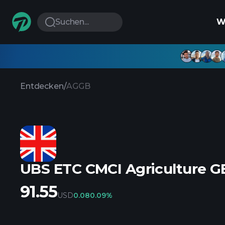
Suchen...
W
Entdecken
/
AGGB
UBS ETC CMCI Agriculture 
91.55
USD
0.08
0.09%