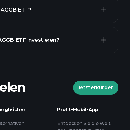
on AGGB ETF?
 AGGB ETF investieren?
AGGB
elen
Jetzt erkunden
Playtrade-Turnieren
ergleichen
Profit-Mobil-App
 Broker
lternativen
Entdecken Sie die Welt