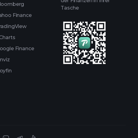
der Finanzen in Ihrer
loomberg
Tasche
ahoo Finance
radingView
Charts
oogle Finance
inviz
oyfin