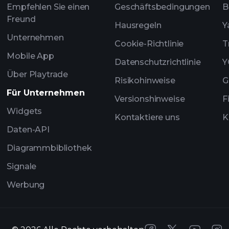
Empfehlen Sie einen
Geschäftsbedingungen
B
Freund
Hausregeln
Y
Unternehmen
Cookie-Richtlinie
T
Mobile App
Datenschutzrichtlinie
Y
Über Playtrade
Risikohinweise
G
Für Unternehmen
Versionshinweise
F
Widgets
Kontaktiere uns
K
Daten-API
Diagrammbibliothek
Signale
Werbung