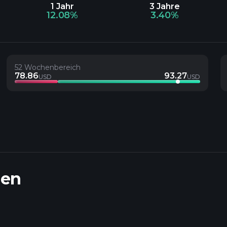
1 Jahr
3 Jahre
12.08%
3.40%
52 Wochenbereich
78.86
93.27
USD
USD
nen