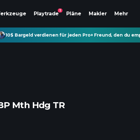
1
erkzeuge
Playtrade
Pläne
Makler
Mehr
10$ Bargeld verdienen für jeden Pro+ Freund, den du emp
GBP Mth Hdg TR