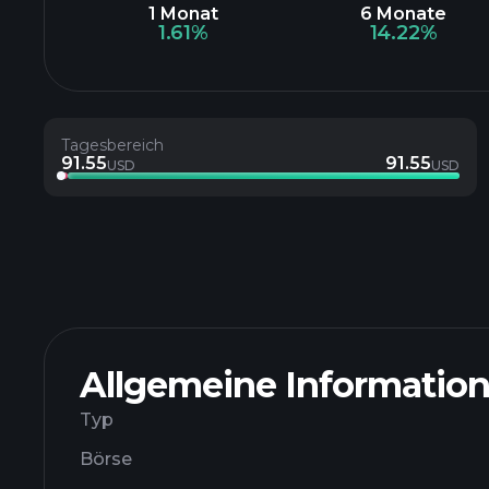
1 Monat
6 Monate
1.61%
14.22%
Tagesbereich
91.55
91.55
USD
USD
Allgemeine Informatio
Typ
Börse