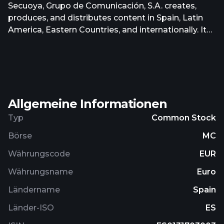
Secuoya, Grupo de Comunicación, S.A. creates,
produces, and distributes content in Spain, Latin
America, Eastern Countries, and internationally. It
operates through Services, Content, Marketing and
Communication, and International Segment. The
company engages in outsourcing contracts,
audiovisual services, audiovisual engineering, and
marketing services. It also develops projects for
Allgemeine Informationen
big brands, generating new products and services.
Secuoya, Grupo de Comunicación, S.A. was
Typ
Common Stock
incorporated in 2007 and is headquartered in Tres
Börse
MC
Cantos, Spain. Secuoya, Grupo de Comunicación,
S.A. is a subsidiary of Sacromonte Inversiones SA.
Währungscode
EUR
Währungsname
Euro
Ländername
Spain
Länder-ISO
ES