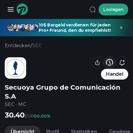
Loslegen
10$ Bargeld verdienen für jeden
Pro+ Freund, den du empfiehlst!
Entdecken
/
SEC
Handel
Secuoya Grupo de Comunicación
S.A
SEC
·
MC
30.40
EUR
0
0.00%
Übersicht
Profil
Statistiken
Gewinne