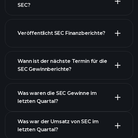
SEC?
unsere
Veröffentlicht SEC Finanzberichte?
Liste der Aktien
Finanzberichte von
SEC
Wann ist der nächste Termin für die
SEC Gewinnberichte?
Was waren die SEC Gewinne im
letzten Quartal?
Gewinnkalender
Was war der Umsatz von SEC im
letzten Quartal?