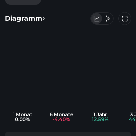
Diagramm
1 Monat
6 Monate
1 Jahr
3 
0.00%
-4.40%
12.59%
44