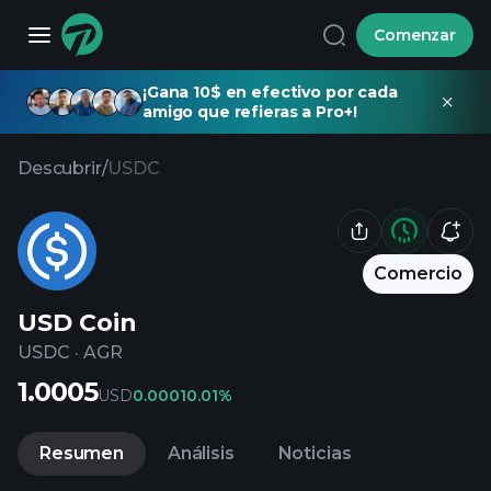
Comenzar
¡Gana 10$ en efectivo por cada
amigo que refieras a Pro+!
Descubrir
/
USDC
Comercio
USD Coin
USDC
·
AGR
1.0005
USD
0.0001
0.01%
Resumen
Análisis
Noticias