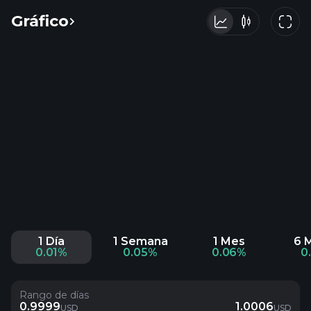
Gráfico
1 Día
1 Semana
1 Mes
6 
0.01%
0.05%
0.06%
0
Rango de días
0.9999
1.0006
USD
USD