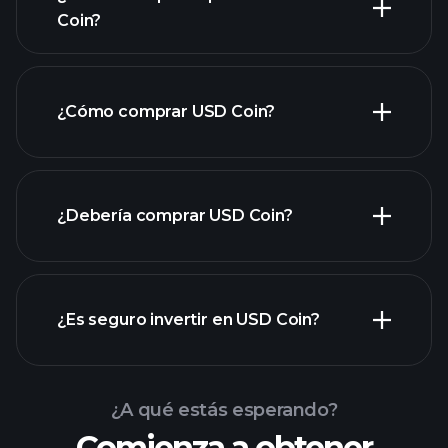
Coin?
¿Cómo comprar USD Coin?
¿Debería comprar USD Coin?
¿Es seguro invertir en USD Coin?
Playtrade
Playtrade Tournaments
Tournaments
informes de
¿A qué estás esperando?
broker recomendado
mercado diarios impulsados por IA
Comienza a obtener