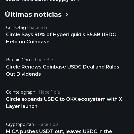
72,157,189,836.35287424. The last known price of
Últimas noticias
USDC is 0.99989777 USD and is up 0.01 over the
last 24 hours. It is currently trading on 42938 active
CoinOtag
hace 3 h
market(s) with $7,058,197,204.08 traded over the
Circle Says 90% of Hyperliquid's $5.5B USDC
last 24 hours. More information can be found at
Held on Coinbase
https://www.circle.com/en/usdc.
Bitcoin.com
hace 8 h
Circle Renews Coinbase USDC Deal and Rules
Out Dividends
Cointelegraph
Hace 1 día
Circle expands USDC to OKX ecosystem with X
Layer launch
Cryptopolitan
Hace 1 día
MiCA pushes USDT out, leaves USDC in the