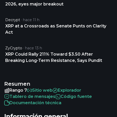
2026, eyes major breakout
Decrypt
hace 11 h
XRP at a Crossroads as Senate Punts on Clarity
Act
ZyCrypto
hace 13 h
XRP Could Rally 211% Toward $3.50 After
Breaking Long-Term Resistance, Says Pundit
Resumen
Rango 7
Sitio web
Explorador
Tablero de mensajes
Código fuente
Documentación técnica
Información general