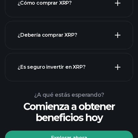
¿Cómo comprar XRP?
¿Debería comprar XRP?
¿Es seguro invertir en XRP?
Playtrade Tournaments
Playtrade Tournaments
informes de mercado diarios
¿A qué estás esperando?
broker recomendado
impulsados por IA
portafolios
Comienza a obtener
de multimillonarios
beneficios hoy
Playtrade Tournaments
informes de mercado diarios
impulsados por IA
listas de
Explorar ahora