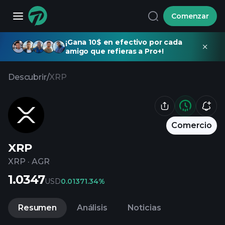
Comenzar
¡Gana 10$ en efectivo por cada
amigo que refieras a Pro+!
Descubrir
/
XRP
Comercio
XRP
XRP
·
AGR
1.0347
USD
0.0137
1.34%
Resumen
Análisis
Noticias