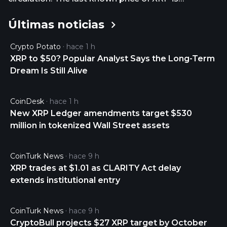
1.02665867 USD and is down -2.03 over the last 24
Últimas noticias
hours. It is currently trading on 1855 active
market(s) with $1,509,859,274.09 traded over the
Crypto Potato
hace 1 h
last 24 hours. More information can be found at
XRP to $50? Popular Analyst Says the Long-Term
https://xrpl.org/.
Dream Is Still Alive
CoinDesk
hace 1 h
New XRP Ledger amendments target $530
million in tokenized Wall Street assets
CoinTurk News
hace 9 h
XRP trades at $1.01 as CLARITY Act delay
extends institutional entry
CoinTurk News
hace 9 h
CryptoBull projects $27 XRP target by October