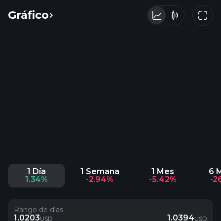
Gráfico
1 Día
1 Semana
1 Mes
6 
1.34%
-2.94%
-5.42%
-2
Rango de días
1.0203
1.0394
USD
USD