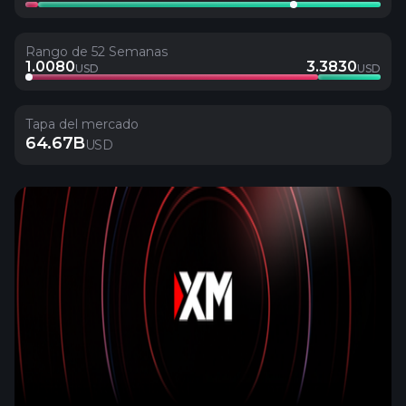
Rango de 52 Semanas
1.0080
3.3830
USD
USD
Tapa del mercado
64.67B
USD