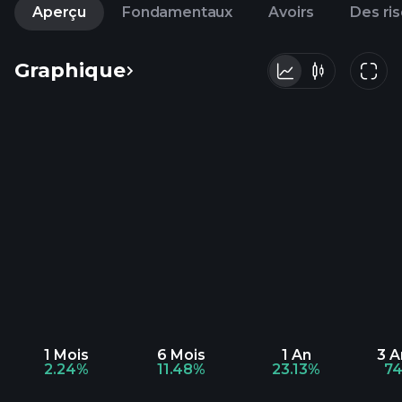
Aperçu
Fondamentaux
Avoirs
Des ri
Graphique
1 Mois
6 Mois
1 An
3 
2.24%
11.48%
23.13%
74