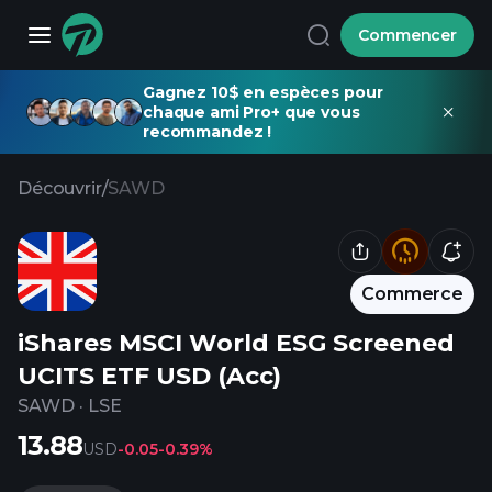
Commencer
Gagnez 10$ en espèces pour
chaque ami Pro+ que vous
recommandez !
Découvrir
/
SAWD
Commerce
iShares MSCI World ESG Screened
UCITS ETF USD (Acc)
SAWD
·
LSE
13.88
USD
-0.05
-0.39%