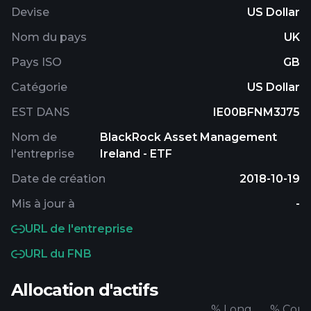
Devise
US Dollar
Nom du pays
UK
Pays ISO
GB
Catégorie
US Dollar
EST DANS
IE00BFNM3J75
Nom de
BlackRock Asset Management
l'entreprise
Ireland - ETF
Date de création
2018-10-19
Mis à jour à
-
URL de l'entreprise
URL du FNB
Allocation d'actifs
%
Long
%
Cour