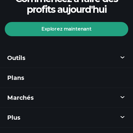
profits aujourd'hui
Explorez maintenant
Tournois Playtrade
courtier
recommandé
Outils
Plans
Découvrir
Playtrade
Marchés
Graphiques
Actualités
Plus
Aperçu
Calendrier
Actions