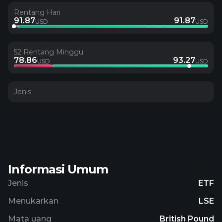
Rentang Hari
91.87
91.87
USD
USD
52 Rentang Minggu
78.86
93.27
USD
USD
Jenis
Informasi Umum
Jenis
ETF
Menukarkan
LSE
Mata uang
British Pound