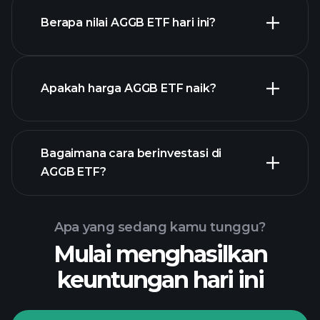
Berapa nilai AGGB ETF hari ini?
Apakah harga AGGB ETF naik?
chart
lanjutan
Bagaimana cara berinvestasi di
AGGB ETF?
grafik AGGB ETF
Apa yang sedang kamu tunggu?
Mulai menghasilkan
keuntungan hari ini