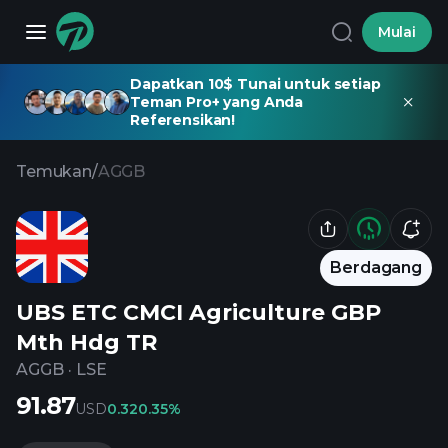
Mulai
Dapatkan 10$ Tunai untuk setiap
Teman Pro+ yang Anda
Referensikan!
Temukan
/
AGGB
Berdagang
UBS ETC CMCI Agriculture GBP
Mth Hdg TR
AGGB
·
LSE
91.87
USD
0.32
0.35%