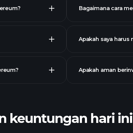
ryptocurrency
hereum?
Bagaimana cara me
Apakah saya harus
ereum?
Apakah aman berinv
T
broker yang direk
chart
wawasa
Portofoli
 keuntungan hari ini
wawasa