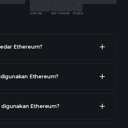
HARI INI
ROI 1 TAHUN
TICKER
HARI
redar Ethereum?
g digunakan Ethereum?
ng digunakan Ethereum?