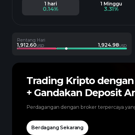
1 hari
1 Minggu
0.14%
3.31%
Rentang Hari
1,912.60
1,924.98
USD
USD
Trading Kripto denga
+ Gandakan Deposit A
Perdagangan dengan broker terpercaya ya
Berdagang Sekarang