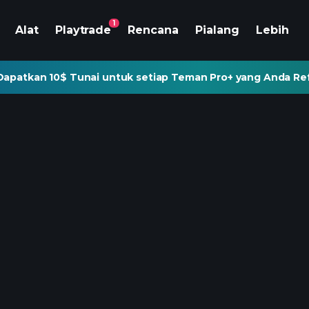
1
Alat
Playtrade
Rencana
Pialang
Lebih
Dapatkan 10$ Tunai untuk setiap Teman Pro+ yang Anda Re