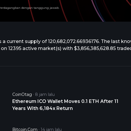
n. Perdagangkan dengan tanggung jawab.
 a current supply of 120,682,072.66936176. The last kno
ding on 12395 active market(s) with $3,856,385,628.85 tra
CoinOtag
8 jam lalu
Ethereum ICO Wallet Moves 0.1 ETH After 11
Years With 6,184x Return
Bitcoin.com
14 jam lalu