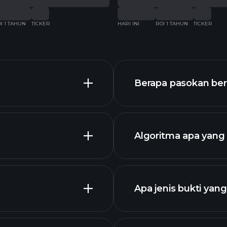
I 1 TAHUN
TICKER
HARI INI
ROI 1 TAHUN
TICKER
Berapa pasokan be
Algoritma apa yan
Apa jenis bukti ya
chart lanjutan