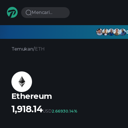
Mencari...
Temukan
/
ETH
Ethereum
1,918.14
USD
2.6693
0.14%