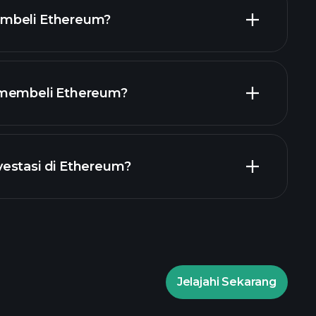
mbeli Ethereum?
 membeli Ethereum?
estasi di Ethereum?
ournament Playtrade
omendasikan
Tournament Playtrade
n pasar harian berbasis AI
o Miliarder
Tournament Playtrade
Jelajahi Sekarang
n pasar harian berbasis AI