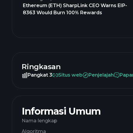
Ethereum (ETH) SharpLink CEO Warns EIP-
8363 Would Burn 100% Rewards
Ringkasan
Pangkat 3
Situs web
Penjelajah
Papa
Informasi Umum
Nama lengkap
Algoritma