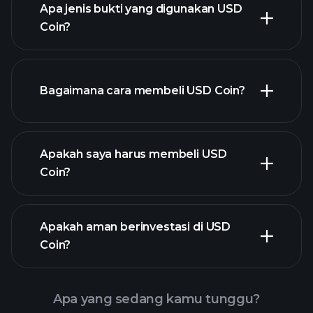
Apa jenis bukti yang digunakan USD
Coin?
Bagaimana cara membeli USD Coin?
Apakah saya harus membeli USD
Coin?
Apakah aman berinvestasi di USD
Coin?
Tournament Playtrade
broker yang
direkomendasikan
Tournament Playtrade
Apa yang sedang kamu tunggu?
wawasan pasar harian