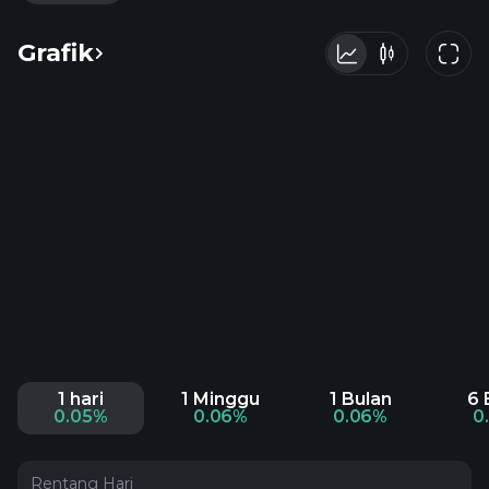
Grafik
1 hari
1 Minggu
1 Bulan
6 
0.05%
0.06%
0.06%
0
Rentang Hari