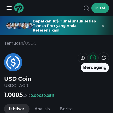
Mulai
Dapatkan 10$ Tunai untuk setiap
Teman Pro+ yang Anda
Referensikan!
Temukan
/
USDC
Berdagang
USD Coin
USDC
·
AGR
1.0005
USD
0.0005
0.05%
Ikhtisar
Analisis
Berita