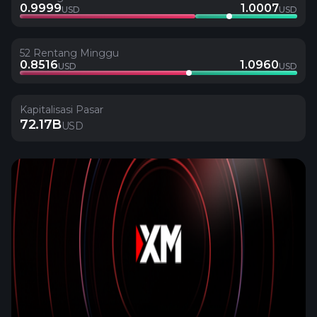
0.9999
1.0007
USD
USD
52 Rentang Minggu
0.8516
1.0960
USD
USD
Kapitalisasi Pasar
72.17B
USD