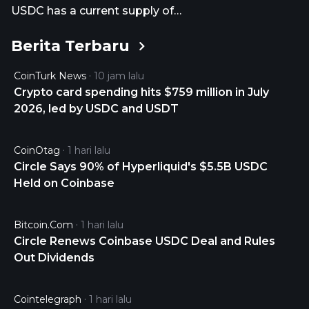
USDC has a current supply of
72,179,104,587.08588034. The last known price of
Berita Terbaru
USDC is 0.99987861 USD and is up -0.00 over the
last 24 hours. It is currently trading on 42948 active
CoinTurk News
10 jam lalu
market(s) with $3,400,804,894.60 traded over the
Crypto card spending hits $759 million in July
last 24 hours. More information can be found at
2026, led by USDC and USDT
https://www.circle.com/en/usdc.
CoinOtag
1 hari lalu
Circle Says 90% of Hyperliquid's $5.5B USDC
Held on Coinbase
Bitcoin.com
1 hari lalu
Circle Renews Coinbase USDC Deal and Rules
Out Dividends
Cointelegraph
1 hari lalu