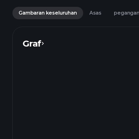
Gambaran keseluruhan
Asas
peganga
Graf