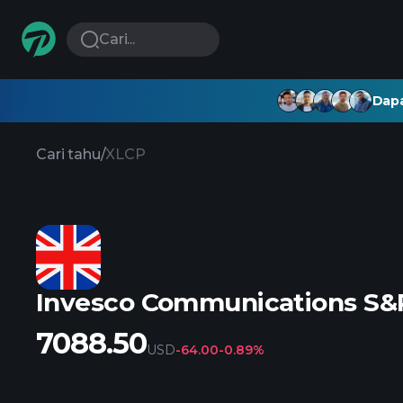
Cari...
Dapa
Cari tahu
/
XLCP
Invesco Communications S&P
7088.50
USD
-64.00
-0.89%