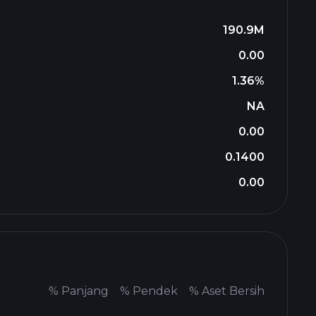
190.9M
0.00
1.36%
NA
0.00
0.1400
0.00
%
Panjang
%
Pendek
%
Aset Bersih