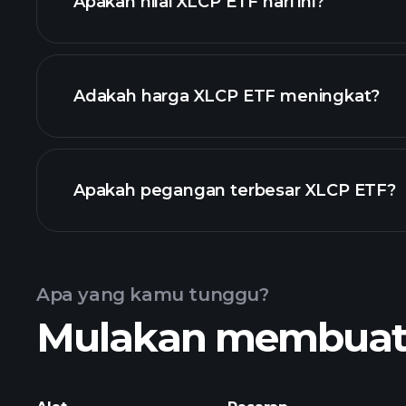
Apakah nilai XLCP ETF hari ini?
Adakah harga XLCP ETF meningkat?
lanjutan
Apakah pegangan terbesar XLCP ETF?
graf XLCP ETF
Apa yang kamu tunggu?
Mulakan membuat k
holdings