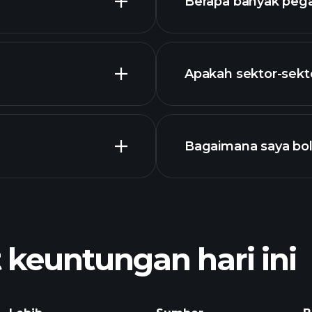
Berapa banyak peg
holdings
Apakah sektor-sekt
grafik
Bagaimana saya bo
euntungan hari ini
Playtrade Tournam