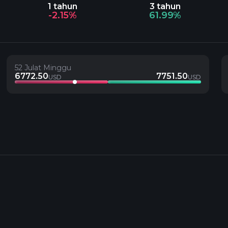
1 tahun
3 tahun
-2.15%
61.99%
52 Julat Minggu
6772.50
7751.50
USD
USD