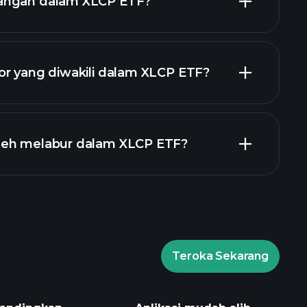
angan dalam XLCP ETF?
holdings
or yang diwakili dalam XLCP ETF?
leh melabur dalam XLCP ETF?
Teroka Sekarang
ents
broker yang