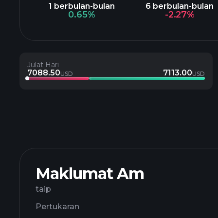
1 berbulan-bulan
6 berbulan-bulan
0.65%
-2.27%
Julat Hari
7088.50
7113.00
USD
USD
Maklumat Am
taip
Pertukaran