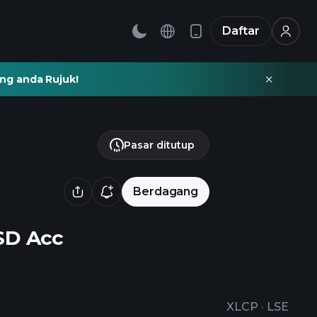
Daftar
ng anda Rujuk!
Pasar ditutup
Berdagang
SD Acc
XLCP
·
LSE