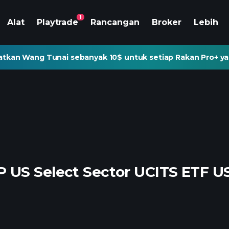
1
Alat
Playtrade
Rancangan
Broker
Lebih
tkan Wang Tunai sebanyak 10$ untuk setiap Rakan Pro+ ya
 US Select Sector UCITS ETF U