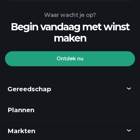
GHYU ETF grafiek
Waar wacht je op?
Begin vandaag met winst
maken
Ontdek nu
Playtrade-
toernooien
aangeraden
broker
Gereedschap
Plannen
Ontdekken
Playtrade
Markten
Grafieken