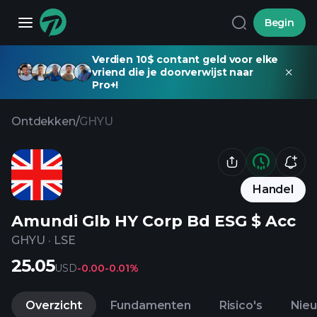
Begin
Verdien 10$ contant geld voor elke
vriend die je doorverwijst naar
Pro+!
Ontdekken
/
GHYU
Handel
Amundi Glb HY Corp Bd ESG $ Acc
GHYU
·
LSE
25.05
USD
-0.00
-0.01%
Overzicht
Fundamenten
Risico's
Nie