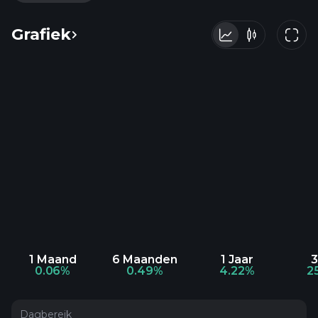
Grafiek
1 Maand
6 Maanden
1 Jaar
3
0.06%
0.49%
4.22%
2
Dagbereik