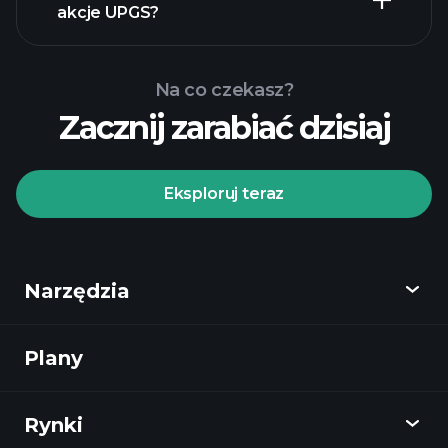
akcje UPGS?
Na co czekasz?
Zacznij zarabiać dzisiaj
Turniejach
Playtrade
polecanego
brokera
Eksploruj teraz
Narzędzia
Turniejach
Playtrade
codziennych analiz rynkowych zasilanych
Plany
Odkryj
AI
listy
obserwacyjne
portfele
Playtrade
miliarderów
Rynki
Wykresy