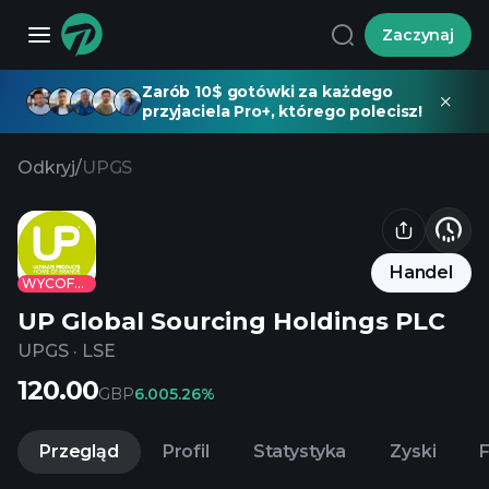
Zaczynaj
Zarób 10$ gotówki za każdego
przyjaciela Pro+, którego polecisz!
Odkryj
/
UPGS
Handel
WYCOFANE
UP Global Sourcing Holdings PLC
UPGS
·
LSE
120.00
GBP
6.00
5.26%
Przegląd
Profil
Statystyka
Zyski