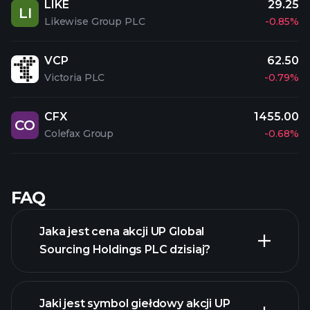
LIKE
29.25
LI
Likewise Group PLC
-0.85%
VCP
62.50
Victoria PLC
-0.79%
CFX
1455.00
CO
Colefax Group
-0.68%
FAQ
Jaka jest cena akcji UP Global
Sourcing Holdings PLC dzisiaj?
Jaki jest symbol giełdowy akcji UP