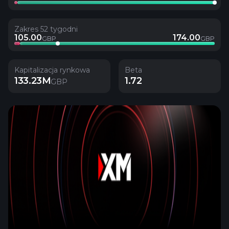
Zakres 52 tygodni
105.00
174.00
GBP
GBP
Kapitalizacja rynkowa
Beta
133.23M
1.72
GBP