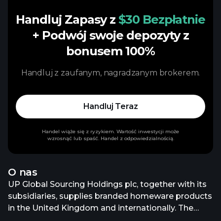
Handluj Zapasy z
$30 Bezpłatnie
+ Podwój swoje depozyty z
bonusem 100%
Handluj z zaufanym, nagradzanym brokerem.
Handluj Teraz
Handel wiąże się z ryzykiem. Wartość inwestycji może
wzrosnąć lub spaść. Handel z odpowiedzialnością.
O nas
UP Global Sourcing Holdings plc, together with its
subsidiaries, supplies branded homeware products
in the United Kingdom and internationally. The
company offers a range of durable household