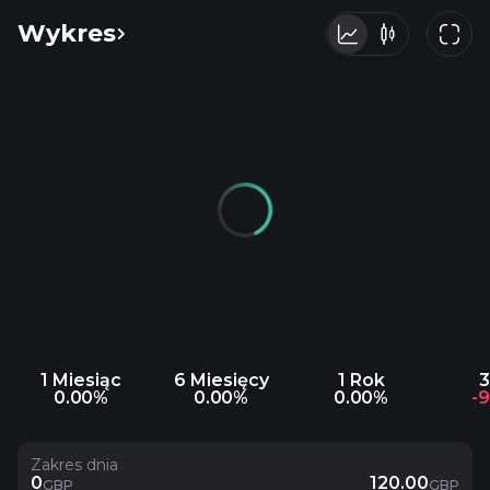
Wykres
1 Miesiąc
6 Miesięcy
1 Rok
3
0.00%
0.00%
0.00%
-
Zakres dnia
0
120.00
GBP
GBP