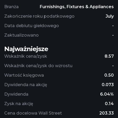
products under the Kleeneze brand. It offers
Branża
Furnishings, Fixtures & Appliances
products through retailers, as well as online. The
company was founded in 1997 and is
Zakończenie roku podatkowego
July
headquartered in Oldham, the United Kingdom.
Data debiutu giełdowego
-
Zaktualizowano
-
Najważniejsze
Wskaźnik cena/zysk
8.57
Wskaźnik cena/zysk do wzrostu
-
Wartość księgowa
0.50
Dywidenda na akcję
0.073
Dywidenda
6.04%
Zysk na akcję
0.14
Cena docelowa Wall Street
203.33