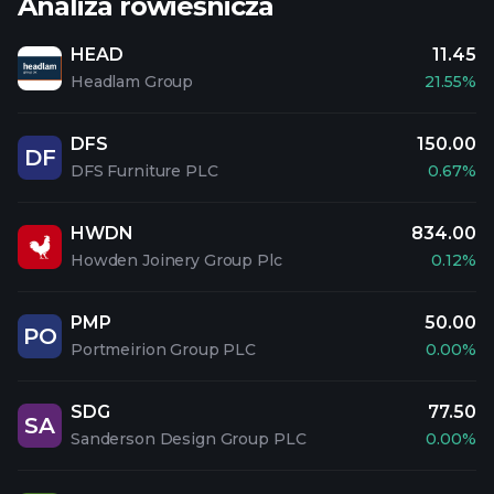
Analiza rówieśnicza
HEAD
11.45
Headlam Group
21.55%
DFS
150.00
DF
DFS Furniture PLC
0.67%
HWDN
834.00
Howden Joinery Group Plc
0.12%
PMP
50.00
PO
Portmeirion Group PLC
0.00%
SDG
77.50
SA
Sanderson Design Group PLC
0.00%