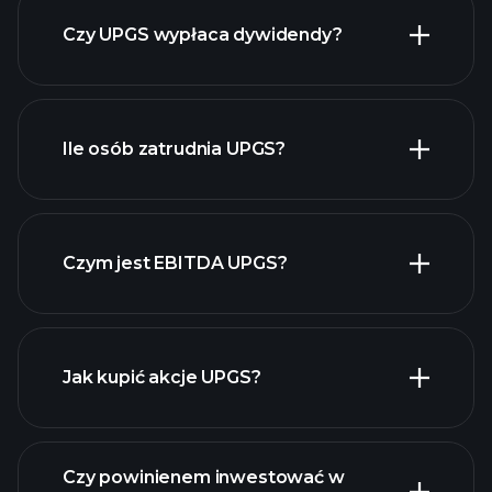
finansowe UPGS
Czy UPGS wypłaca dywidendy?
raporty finansowe
UPGS
Ile osób zatrudnia UPGS?
Czym jest EBITDA UPGS?
największych pracodawców
Jak kupić akcje UPGS?
raporty finansowe
Czy powinienem inwestować w