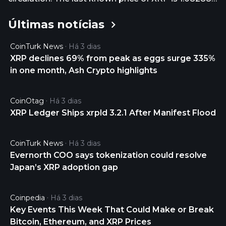
USD and is up 2.02 over the last 24 hours. It is
Últimas notícias
currently trading on 1852 active market(s) with
$779,778,975.42 traded over the last 24 hours.
CoinTurk News
Há 3 dias
More information can be found at https://xrpl.org/.
XRP declines 69% from peak as eggs surge 335%
in one month, Ash Crypto highlights
CoinOtag
Há 3 dias
XRP Ledger Ships xrpld 3.2.1 After Manifest Flood
CoinTurk News
Há 3 dias
Evernorth COO says tokenization could resolve
Japan’s XRP adoption gap
Coinpedia
Há 3 dias
Key Events This Week That Could Make or Break
Bitcoin, Ethereum, and XRP Prices