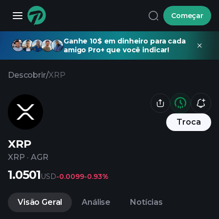
Começar
Ganhe 10$ em dinheiro para cada
amigo Pro+ que você indicar!
Descobrir
/
XRP
Troca
XRP
XRP
·
AGR
1.0501
USD
-0.0099
-0.93%
Visão Geral
Análise
Notícias