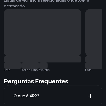
Listas de vigilância selecionadas onde XRP é
destacado.
HOJE
ROI DE 1 ANO
TICKERS
HOJE
RO
Perguntas Frequentes
O que é XRP?