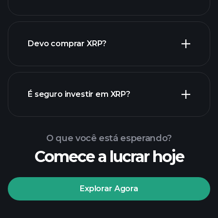
Devo comprar XRP?
É seguro investir em XRP?
Playtrade Tournaments
Playtrade Tournaments
insights
diários de mercado impulsionados por
corretor recomendado
O que você está esperando?
IA
Portfólios de Bilionários
Comece a lucrar hoje
Playtrade Tournaments
insights
diários de mercado impulsionados por
Explorar Agora
IA
Watchlists
Portfólios de