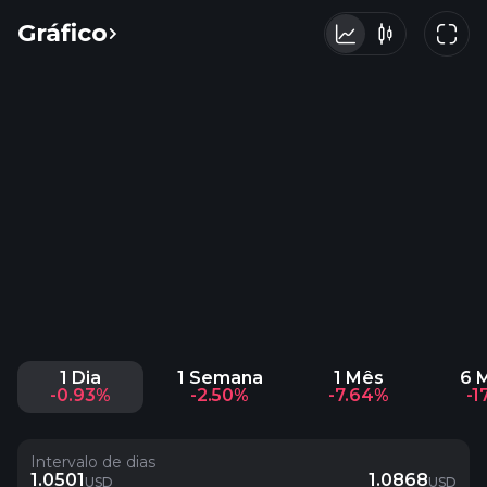
Gráfico
1 Dia
1 Semana
1 Mês
6 
-0.93%
-2.50%
-7.64%
-1
Intervalo de dias
1.0501
1.0868
USD
USD