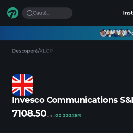
Caută...
Ins
Descoperă
/
XLCP
Invesco Communications S&P
7108.50
USD
20.00
0.28%