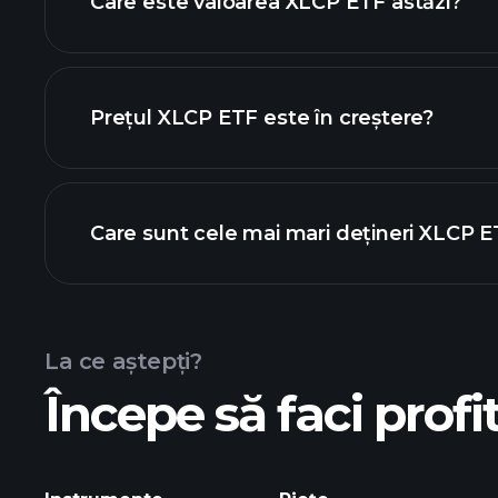
Care este valoarea XLCP ETF astăzi?
Prețul XLCP ETF este în creștere?
graficul avansat
Care sunt cele mai mari dețineri XLCP 
chart
La ce aștepți?
Începe să faci profit
holdings