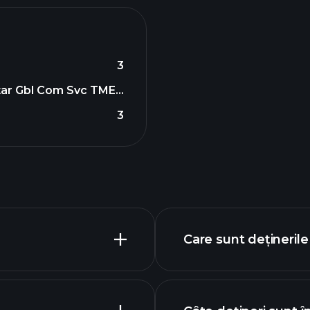
3
ar Gbl Com Svc TME...
3
Care sunt dețineril