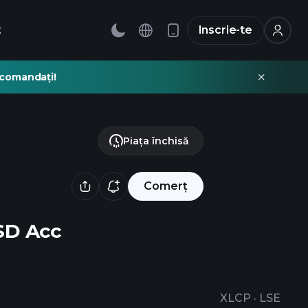
t
Inscrie-te
recomandați!
Piața închisă
Comerț
SD Acc
XLCP
·
LSE