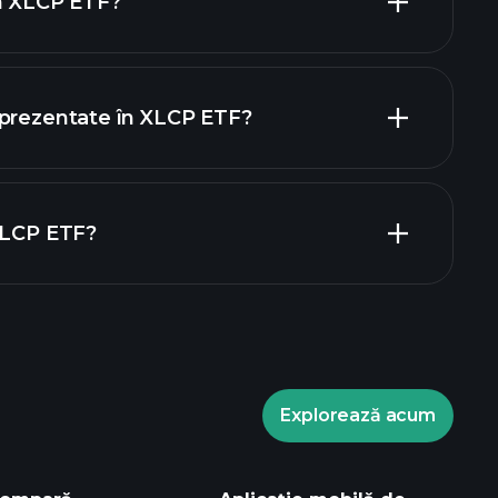
în XLCP ETF?
holdings
holdings
eprezentate în XLCP ETF?
 XLCP ETF?
Explorează acum
ents
broker