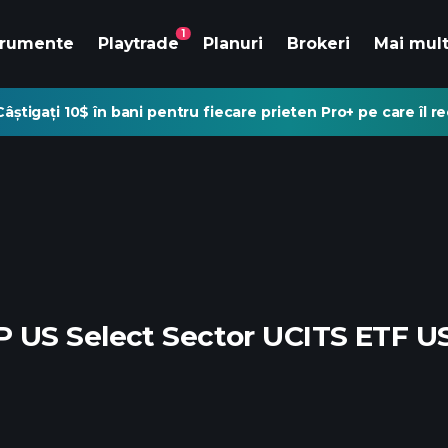
1
trumente
Playtrade
Planuri
Brokeri
Mai mul
Câștigați 10$ în bani pentru fiecare prieten Pro+ pe care îl 
 US Select Sector UCITS ETF U