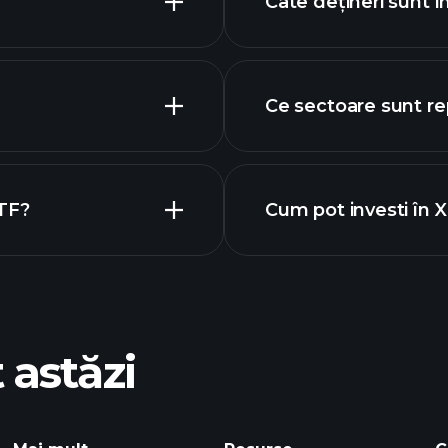
Câte dețineri sunt 
Ce sectoare sunt r
ETF?
Cum pot investi în
XLCP ETF
 astăzi
Playtrade Tournam