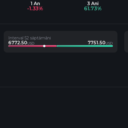
1 An
3 Ani
-1.33%
61.73%
Interval 52 săptămâni
6772.50
7751.50
USD
USD