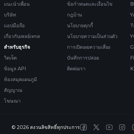
แนะนำเพื่อน
ข้อกำหนดและเงื่อนไข
B
บริษัท
กฎบ้าน
Y
แอปมือถือ
นโยบายคุกกี้
T
เกี่ยวกับเพลย์เทรด
นโยบายความเป็นส่วนตัว
Y
สำหรับธุรกิจ
การเปิดเผยความเสี่ยง
G
วิดเจ็ต
บันทึกการปล่อย
F
ข้อมูล API
ติดต่อเรา
K
ห้องสมุดแผนภูมิ
สัญญาณ
โฆษณา
©
2026
สงวนลิขสิทธิ์ทุกประการ