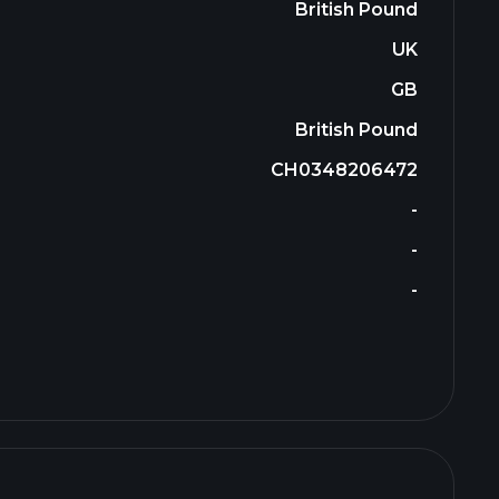
British Pound
UK
GB
British Pound
CH0348206472
-
-
-