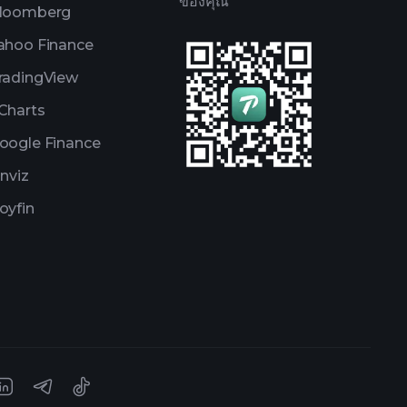
ของคุณ
loomberg
ahoo Finance
radingView
Charts
oogle Finance
inviz
oyfin