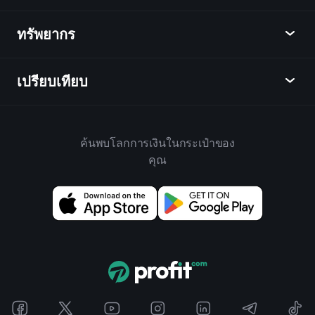
ปฏิทิน
หุ้น
ทรัพยากร
ศูนย์กลางการเรียนรู้
เป็นพันธมิตร
ตลาดเงินตรา
บทสรุปรายสัปดาห์
แนะนำเพื่อน
ดัชนี
เปรียบเทียบ
ศูนย์ช่วยเหลือ
เดสก์ท็อป
บริษัท
ETFs
ข้อกำหนดและเงื่อนไข
แอปมือถือ
กองทุน
ทางเลือก
กฎบ้าน
ค้นพบโลกการเงินในกระเป๋าของ
เกี่ยวกับเพลย์เทรด
สินค้า
Bloomberg
คุณ
นโยบายคุกกี้
สำหรับธุรกิจ
Yahoo Finance
นโยบายความเป็นส่วนตัว
วิดเจ็ต
TradingView
การเปิดเผยความเสี่ยง
ข้อมูล API
YCharts
บันทึกการปล่อย
ห้องสมุดแผนภูมิ
Google Finance
ติดต่อเรา
สัญญาณ
Finviz