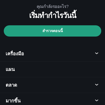
คุณกำลังรออะไร?
เริ่มทำกำไรวันนี้
Playtrade Tournaments
สำรวจตอนนี้
โบรกเกอร์ที่แนะนำ
เครื่องมือ
แผน
ค้นพบ
Playtrade
ตลาด
ชาร์ต
ข่าว
มากขึ้น
ภาพรวม