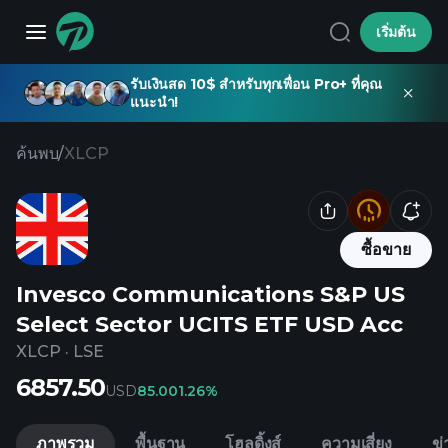
เริ่มต้น
รับเงินสด 10$ สำหรับทุกเพื่อน Pro+ ที่คุณ
แนะนำ!
ค้นพบ
/
XLCP
ซื้อขาย
Invesco Communications S&P US
Select Sector UCITS ETF USD Acc
XLCP
·
LSE
6857.50
USD
85.00
1.26%
ภาพรวม
พื้นฐาน
โฮลดิ้งส์
ความเสี่ยง
ข่