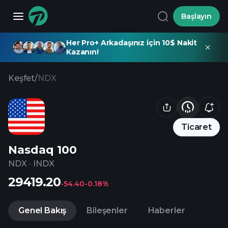
Başlayın
Her Pro+ Arkadaşınız için 10$ Nakit
Kazanın!
Keşfet
/
NDX
Ticaret
Nasdaq 100
NDX
·
INDX
29419.20
-54.40
-0.18%
Genel Bakış
Bileşenler
Haberler