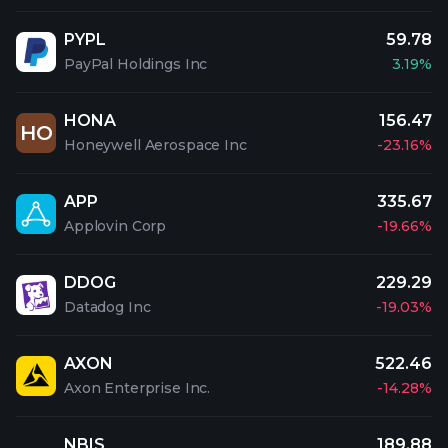
PYPL
59.78
PayPal Holdings Inc
3.19%
HONA
156.47
HO
Honeywell Aerospace Inc
-23.16%
APP
335.67
Applovin Corp
-19.66%
DDOG
229.29
Datadog Inc
-19.03%
AXON
522.46
Axon Enterprise Inc.
-14.28%
NBIS
189.88