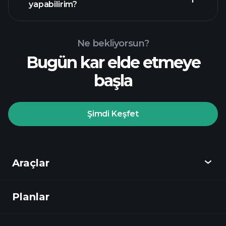
yapabilirim?
Ne bekliyorsun?
Bugün kar elde etmeye
başla
Şimdi Keşfet
Araçlar
Planlar
Keşfet
Playtrade