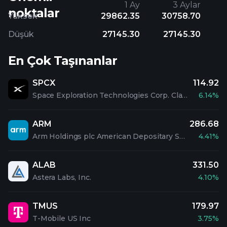
1 Ay
3 Aylar
noktalar
Yüksek
29862.35
30758.70
Düşük
27145.30
27145.30
En Çok Taşınanlar
SPCX
114.92
Space Exploration Technologies Corp. Class A Common Stock
6.14%
ARM
286.68
Arm Holdings plc American Depositary Shares
4.41%
ALAB
331.50
Astera Labs, Inc.
4.10%
TMUS
179.97
T-Mobile US Inc
3.75%