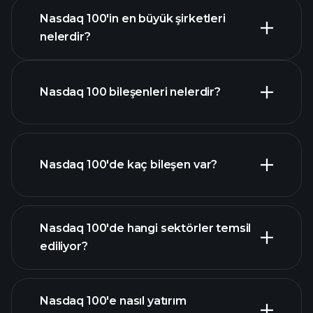
Nasdaq 100'in en büyük şirketleri
nelerdir?
Nasdaq 100 grafik
Nasdaq 100 bileşenleri nelerdir?
{{name}} bileşenleri
Nasdaq 100'de kaç bileşen var?
Nasdaq 100 bileşenleri
Nasdaq 100'de hangi sektörler temsil
Nasdaq 100 bileşenleri
ediliyor?
Nasdaq 100'e nasıl yatırım