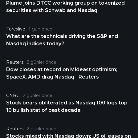
Plume joins DTCC working group on tokenized
securities with Schwab and Nasdaq
Forexlive
1 gün önce
What are the technicals driving the S&P and
Nasdaq indices today?
Reuters
2 günler önce
Dow closes at record on Mideast optimism;
SpaceX, AMD drag Nasdaq - Reuters
CNBC
2 günler önce
Stock bears obliterated as Nasdaq 100 logs top
10 bullish stat of past decade
Reuters
2 günler önce
Stocks mixed with Nasdaq down; US oil eases on