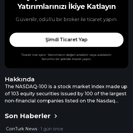
Yatırımlarınızı İkiye Katlayın
Güvenilir, ödüllü bir broker ile ticaret yapın.
Şimdi Ticaret Yap
Ticaret risk içerir. Yatırımların değeri artabilir veya azalabilir.
Sorumlu bir şekilde ticaret yapın.
Hakkında
The NASDAQ-100 is a stock market index made up
of 103 equity securities issued by 100 of the largest
non-financial companies listed on the Nasdaq
stock market. It is a modified capitalization-
Son Haberler
weighted index.
CoinTurk News
1 gün önce