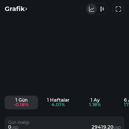
Grafik
1 Gün
1 Haftalar
1 Ay
6 
-0.18%
4.01%
1.18%
1
Gün Aralığı
0
29419.20
USD
USD