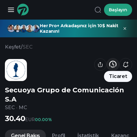
Başlayın
Her Pro+ Arkadaşınız için 10$ Nakit
Kazanın!
Keşfet
/
SEC
Ticaret
Secuoya Grupo de Comunicación
S.A
SEC
·
MC
30.40
EUR
0
0.00%
Genel Bakış
Profil
İstatistik
Kazanç