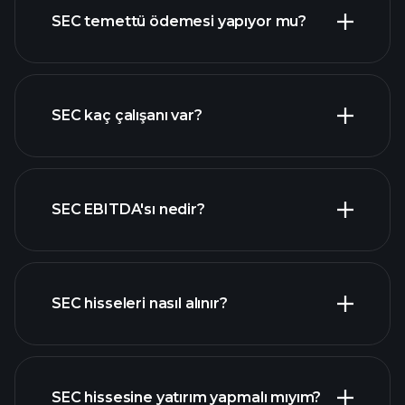
SEC temettü ödemesi yapıyor mu?
mali
raporlar
yüksek temettü ödeyen
SEC kaç çalışanı var?
hisseler
en büyük
SEC EBITDA'sı nedir?
işverenler
SEC hisseleri nasıl alınır?
mali raporlar
SEC hissesine yatırım yapmalı mıyım?