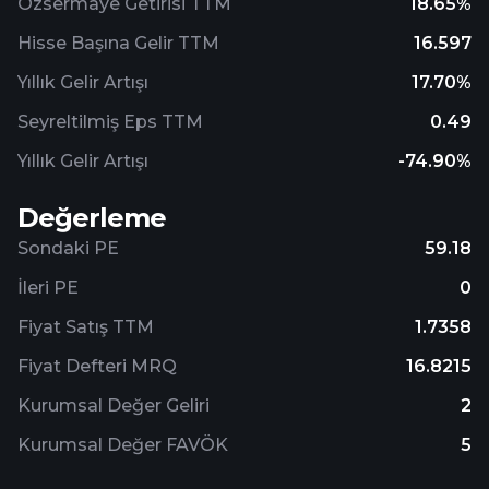
Özsermaye Getirisi TTM
18.65%
Hisse Başına Gelir TTM
16.597
Yıllık Gelir Artışı
17.70%
Seyreltilmiş Eps TTM
0.49
Yıllık Gelir Artışı
-74.90%
Değerleme
Sondaki PE
59.18
İleri PE
0
Fiyat Satış TTM
1.7358
Fiyat Defteri MRQ
16.8215
Kurumsal Değer Geliri
2
Kurumsal Değer FAVÖK
5