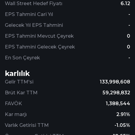
Wall Street Hedef Fiyatı
6.12
EPS Tahmini Cari Yıl
-
Gelecek Yıl EPS Tahmini
-
EPS Tahmini Mevcut Çeyrek
0
EPS Tahmini Gelecek Çeyrek
0
En Son Çeyrek
-
karlılık
Gelir TTM'si
133,998,608
Brüt Kar TTM
59,298,832
FAVÖK
1,388,544
Kar marjı
2.91%
Varlık Getirisi TTM
-1.05%