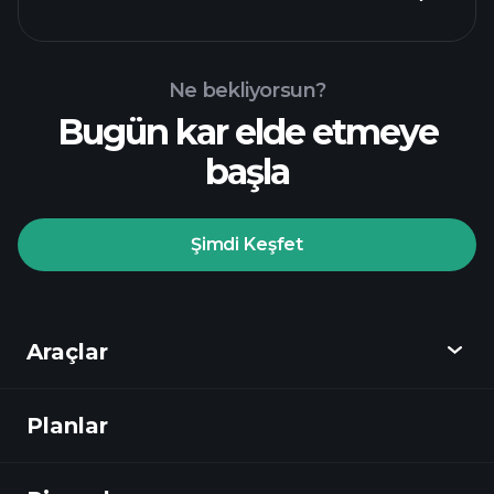
Ne bekliyorsun?
Bugün kar elde etmeye
Playtrade
başla
Turnuvalarında
önerilen aracı
Şimdi Keşfet
Playtrade Turnuvalarında
yapay zeka destekli
Araçlar
günlük piyasa analizlerine
Planlar
Keşfet
Watchlist'leri
Milyarder
Portföylerini
Playtrade