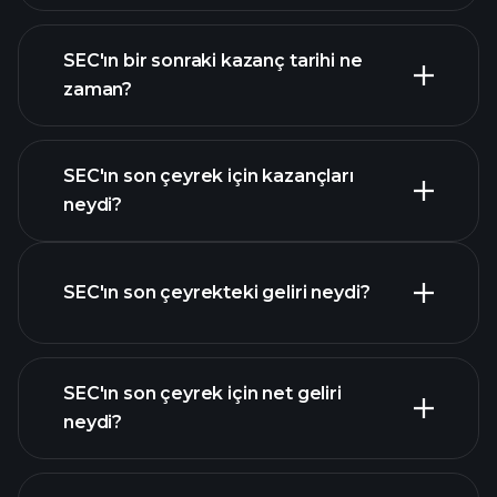
SEC finansal verilerini
SEC'ın bir sonraki kazanç tarihi ne
zaman?
SEC'ın son çeyrek için kazançları
Kazanç Takvimi
neydi?
SEC'ın son çeyrekteki geliri neydi?
SEC'ın son çeyrek için net geliri
SEC
neydi?
kazançları
mali
raporlar