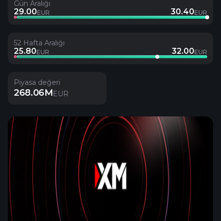
Gün Aralığı
29.00
30.40
EUR
EUR
52 Hafta Aralığı
25.80
32.00
EUR
EUR
Piyasa değeri
268.06M
EUR