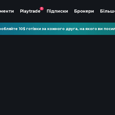
1
ументи
Playtrade
Підписки
Брокери
Більш
обляйте 10$ готівки за кожного друга, на якого ви посил