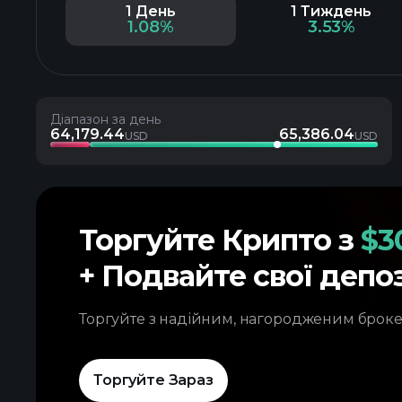
1 День
1 Тиждень
1.08%
3.53%
Діапазон за день
64,179.44
65,386.04
USD
USD
Торгуйте Крипто з
$3
+ Подвайте свої депо
Торгуйте з надійним, нагородженим брок
Торгуйте Зараз