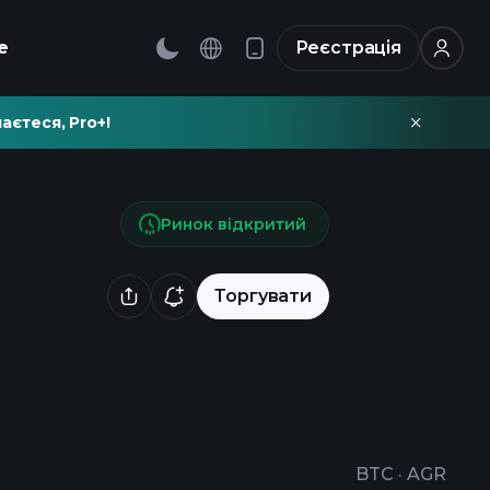
е
Реєстрація
аєтеся, Pro+!
Ринок відкритий
Торгувати
BTC
·
AGR