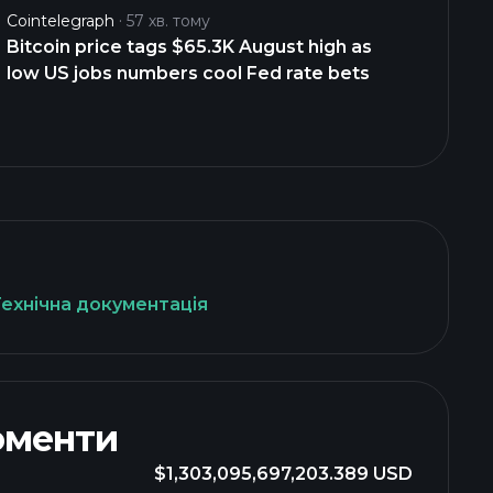
Cointelegraph
57 хв. тому
Bitcoin price tags $65.3K August high as
low US jobs numbers cool Fed rate bets
Технічна документація
оменти
$1,303,095,697,203.389 USD