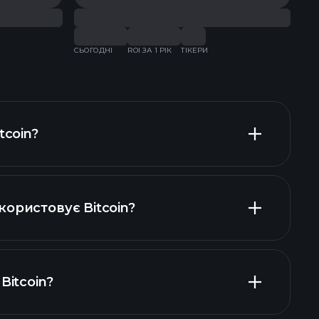
СЬОГОДНІ
ROI ЗА 1 РІК
ТІКЕРИ
СЬО
tcoin?
ористовує Bitcoin?
Bitcoin?