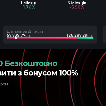
1 Місяць
6 Місяців
1.76%
-5.90%
Діапазон за 52 тижнів
57,739.77
126,287.29
USD
USD
0 Безкоштовно
зити з бонусом 100%
ером.