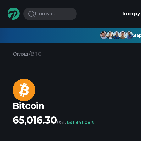
Пошук...
Інстр
Зар
Огляд
/
BTC
Bitcoin
65,016.30
USD
691.84
1.08%