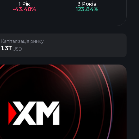
1 Рік
3 Років
-43.48%
123.84%
Капіталізація ринку
1.3T
USD