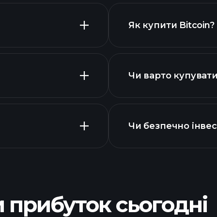
списком
Як купити Bitcoin?
Чи варто купувати 
Чи безпечно інвест
Tournaments
графіку Bitcoin
щоденн
штучного інтелект
 прибуток сьогодні
мільярдерів