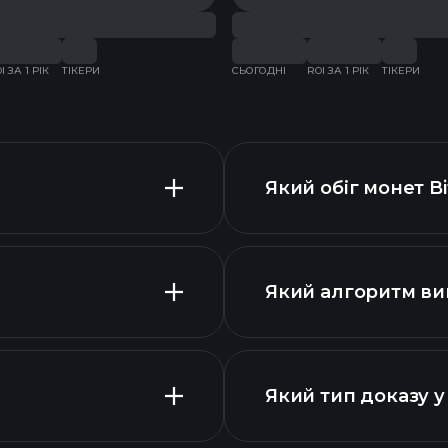
I ЗА 1 РІК
ТІКЕРИ
СЬОГОДНІ
ROI ЗА 1 РІК
ТІКЕРИ
Який обіг монет Bi
Який алгоритм вик
Який тип доказу у 