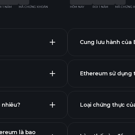
I 1 NĂM
MÃ CHỨNG KHOÁN
HÔM NAY
ROI 1 NĂM
MÃ CHỨNG 
Cung lưu hành của 
Ethereum sử dụng t
 nhiêu?
Loại chứng thực củ
iểu đồ nâng cao
hereum là bao
n điện tử