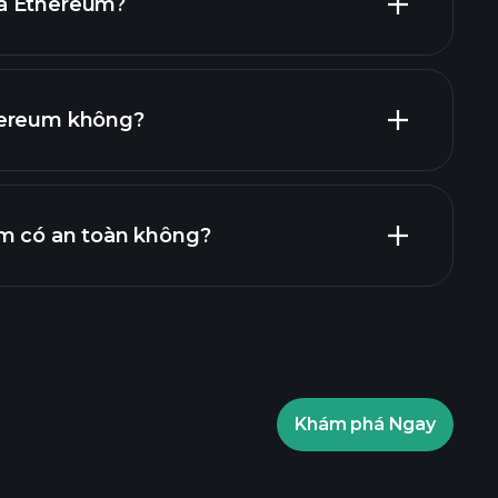
a Ethereum?
hereum không?
m có an toàn không?
Playtrade
nhà môi giới
Các giải đấu
Thông tin thị trường hàng ngày sử
Các danh mục đầu tư của tỷ phú
Các giải đấu
Thông tin thị trường hàng ngày sử
Khám phá Ngay
Danh sách theo dõi
Các danh mục đầu tư của tỷ phú