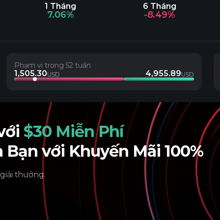
1 Tháng
6 Tháng
7.06%
-8.49%
Phạm vi trong 52 tuần
1,505.30
4,955.89
USD
USD
 với
$30 Miễn Phí
a Bạn với Khuyến Mãi 100%
 giải thưởng.