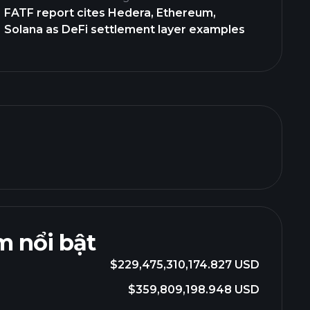
FATF report cites Hedera, Ethereum,
Solana as DeFi settlement layer examples
 nổi bật
$229,475,310,174.827 USD
$359,809,198.948 USD