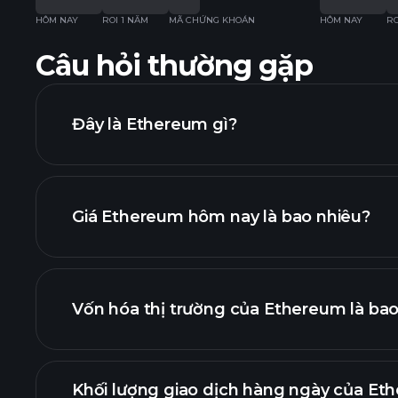
HÔM NAY
ROI 1 NĂM
MÃ CHỨNG KHOÁN
HÔM NAY
RO
Câu hỏi thường gặp
Đây là Ethereum gì?
Giá Ethereum hôm nay là bao nhiêu?
Vốn hóa thị trường của Ethereum là bao
b
Khối lượng giao dịch hàng ngày của Et
danh sách tiề