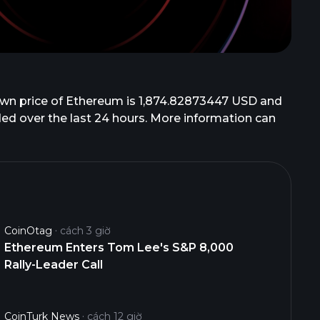
nown price of Ethereum is 1,874.82873447 USD and
raded over the last 24 hours. More information can
CoinOtag
cách 3 giờ
Ethereum Enters Tom Lee's S&P 8,000
Rally-Leader Call
CoinTurk News
cách 12 giờ