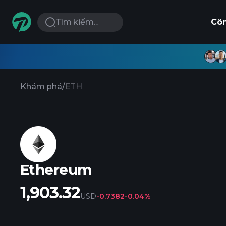
Tìm kiếm...
Cô
Khám phá
/
ETH
Ethereum
1,903.32
USD
-0.7382
-0.04%