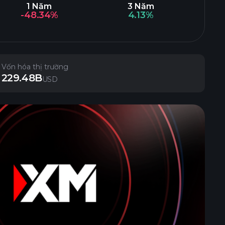
1 Năm
3 Năm
-48.34%
4.13%
Vốn hóa thị trường
229.48B
USD