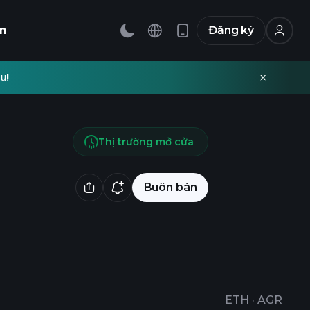
m
Đăng ký
u!
Thị trường mở cửa
Buôn bán
ETH
·
AGR