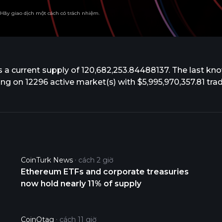
. Hãy giao dịch một cách có trách nhiệm.
s a current supply of 120,682,253.84488137. The last k
rading on 12296 active market(s) with $5,995,970,357.81 t
CoinTurk News
cách 2 giờ
Ethereum ETFs and corporate treasuries
now hold nearly 11% of supply
CoinOtag
cách 11 giờ