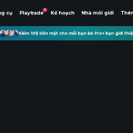
1
ng cụ
Playtrade
Kế hoạch
Nhà môi giới
Thê
Kiếm 10$ tiền mặt cho mỗi bạn bè Pro+ bạn giới thiệ