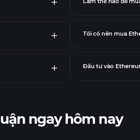
Làm thế nào để mu
Tôi có nên mua Et
Đầu tư vào Ethereu
Các giải đấu 
được đề xuất
Playtrade
dụng AI
nhuận ngay hôm nay
Playtrade
dụng AI