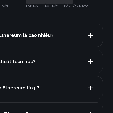
KHOÁN
HÔM NAY
ROI 1 NĂM
MÃ CHỨNG KHOÁN
HÔM
Ethereum là bao nhiêu?
huật toán nào?
a Ethereum là gì?