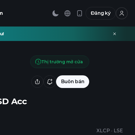
m
Đăng ký
u!
Thị trường mở cửa
Buôn bán
SD Acc
XLCP
·
LSE