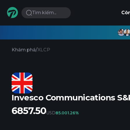
Tìm kiếm...
Cô
Khám phá
/
XLCP
Invesco Communications S&P
6857.50
USD
85.00
1.26%