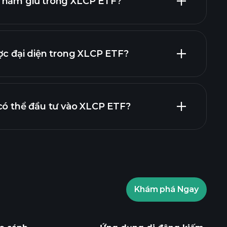
 nắm giữ trong XLCP ETF?
khoản nắm
khoản nắm giữ
ợc đại diện trong XLCP ETF?
có thể đầu tư vào XLCP ETF?
Khám phá Ngay
Playtrade Tournaments
giới được khuyến nghị