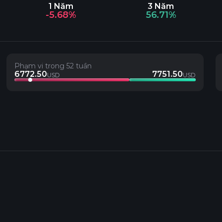
1 Năm
3 Năm
-5.68%
56.71%
Phạm vi trong 52 tuần
6772.50
7751.50
USD
USD