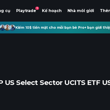
1
ng cụ
Playtrade
Kế hoạch
Nhà môi giới
Thê
Kiếm 10$ tiền mặt cho mỗi bạn bè Pro+ bạn giới thiệ
 US Select Sector UCITS ETF U