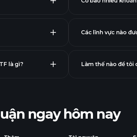
Có bao nhiêu khoản
giữ
Các lĩnh vực nào đư
 nâng cao
F là gì?
Làm thế nào để tôi 
CP ETF
nhuận ngay hôm nay
nhà môi 