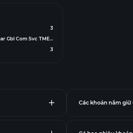
3
ar Gbl Com Svc TME...
3
Các khoản nắm giữ 