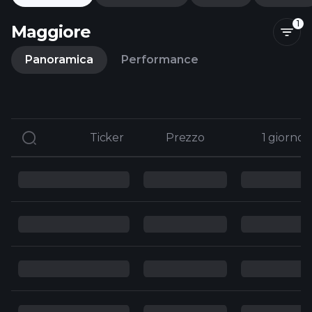
1
Maggiore
Panoramica
Performance
Ticker
Ticker
Prezzo
Prezzo
1 giorno
1 giorno