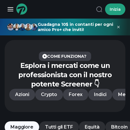
Inizia
Guadagna 10$ in contanti per ogni
amico Pro+ che inviti!
COME FUNZIONA?
Esplora i mercati come un
professionista
con il nostro
potente Screener 👇
Azioni
Crypto
Forex
Indici
Mer
Maggiore
Tutti gli ETF
Equità
Bitcoin