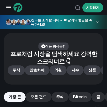
시작하기
친구를 소개할 때마다 10달러의 현금을 획
득하세요!
작동 방식은?
프로처럼 시장을 탐색하세요
강력한
스크리너로 👇
주식
암호화폐
외환
지수
상품
가장 큰
모든 펀드
주식
Bitcoin
금