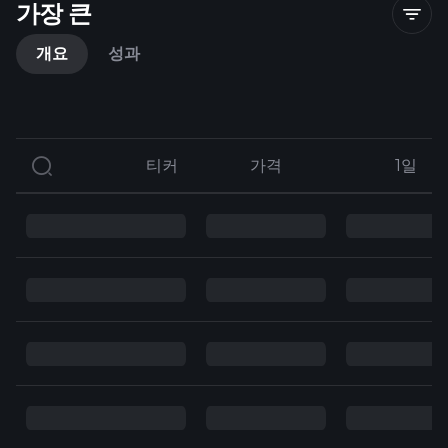
가장 큰
개요
성과
티커
티커
가격
가격
1일
1일