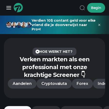
Begin
Verdien 10$ contant geld voor elke
vriend die je doorverwijst naar
Pro+!
HOE WERKT HET?
Verken markten als een
professional
met onze
krachtige Screener 👇
Aandelen
Cryptovaluta
Forex
Inde