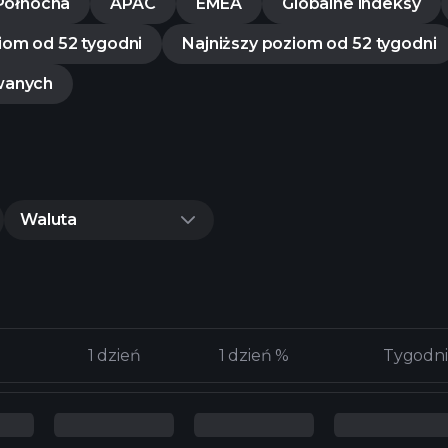
Północna
APAC
EMEA
Globalne indeksy
iom od 52 tygodni
Najniższy poziom od 52 tygodni
wanych
Waluta
1 dzień
1 dzień
1 dzień %
1 dzień %
Tygodni
Tygodni