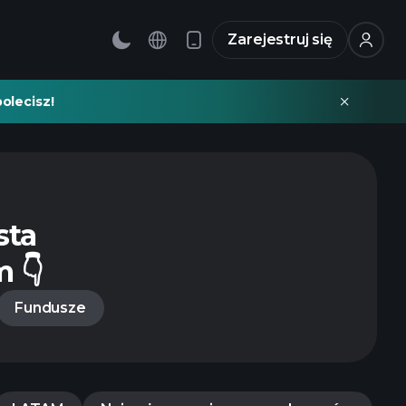
Zarejestruj się
olecisz!
sta
 👇
Fundusze