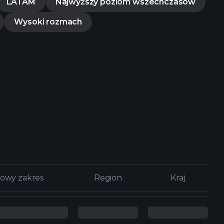
LATAM
Najwyższy poziom wszechczasów
Wysoki rozmach
owy zakres
owy zakres
Region
Region
Kraj
Kraj