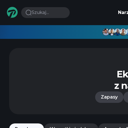
Szukaj...
Nar
Ek
z 
Zapasy