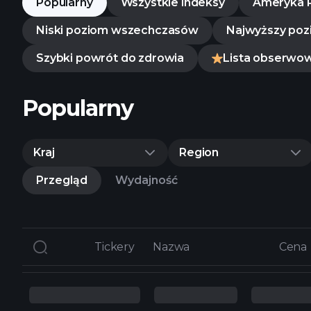
Popularny
Wszystkie indeksy
Ameryka 
Niski poziom wszechczasów
Najwyższy poz
Szybki powrót do zdrowia
Lista obserwo
Popularny
Kraj
Region
Przegląd
Wydajność
Tickery
Tickery
Nazwa
Nazwa
Cena
Cena