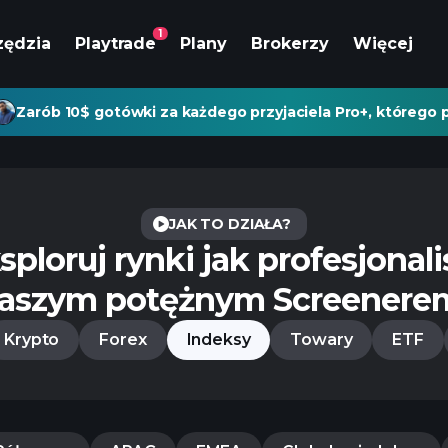
1
zędzia
Playtrade
Plany
Brokerzy
Więcej
Zarób 10$ gotówki za każdego przyjaciela Pro+, którego p
JAK TO DZIAŁA?
sploruj rynki jak profesjonali
naszym potężnym Screenerem
Krypto
Forex
Indeksy
Towary
ETF