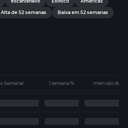
escandinavo
Exótico
Américas
Alta de 52 semanas
Baixa em 52 semanas
lo Semanal
lo Semanal
1 semana %
1 semana %
Intervalo de 5
Intervalo de 5