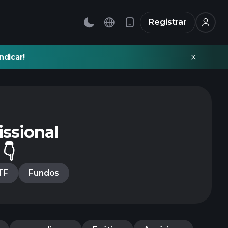
Registrar
ndicar!
ssional
👇
TF
Fundos