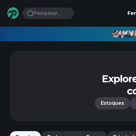
Pesquisar...
Fe
Explor
c
Estoques