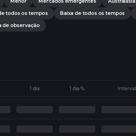
Menor
Mercados emergentes
Australásia
 de todos os tempos
Baixa de todos os tempos
ta de observação
1 dia
1 dia
1 dia %
1 dia %
Interva
Interva