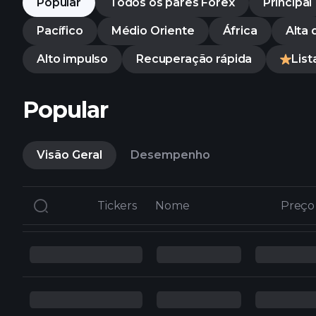
Popular
Todos os pares Forex
Principal
Pacífico
Médio Oriente
África
Alta
Alto impulso
Recuperação rápida
Lis
Popular
Visão Geral
Desempenho
Tickers
Tickers
Nome
Nome
Preço
Preço