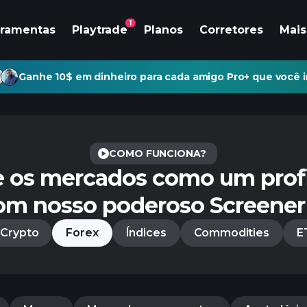
1
rramentas
Playtrade
Planos
Corretores
Mais
Ganhe 10$ em dinheiro para cada amigo Pro+ que você i
COMO FUNCIONA?
e os mercados como um profi
om nosso poderoso Screener 
Crypto
Forex
Índices
Commodities
E