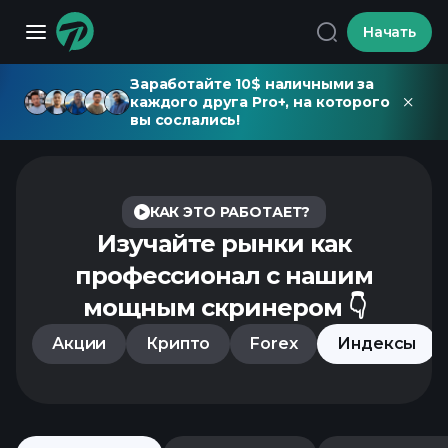
Начать
Заработайте 10$ наличными за
каждого друга Pro+, на которого
вы сослались!
КАК ЭТО РАБОТАЕТ?
Изучайте рынки как
профессионал
с нашим
мощным скринером 👇
Акции
Крипто
Forex
Индексы