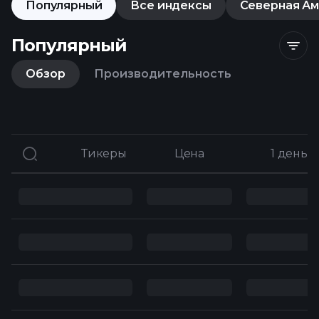
Популярный
Все индексы
Северная А
Популярный
Обзор
Производительность
Тикеры
Тикеры
Цена
Цена
1 день
1 день