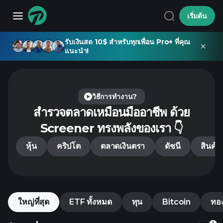
เริ่มต้น
รับเงินสด 10$ สำหรับทุกเพื่อน Pro+ ที่คุณ
แนะนำ!
วิธีการทำงาน?
สำรวจตลาดเหมือนมืออาชีพ
ด้วย
Screener ทรงพลังของเรา 👇
หุ้น
คริปโต
ตลาดเงินตรา
ดัชนี
สินค้า
ใหญ่ที่สุด
ETF ทั้งหมด
ทุน
Bitcoin
ทอ