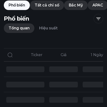
Phổ biến
Tất cả chỉ số
Bắc Mỹ
APAC
Phổ biến
Tổng quan
Hiệu suất
Ticker
Ticker
Giá
Giá
1 Ngày
1 Ngày