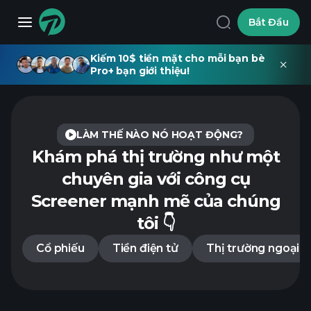
Bắt Đầu
Kiếm 10$ tiền mặt cho mỗi bạn bè
Pro+ bạn giới thiệu!
LÀM THẾ NÀO NÓ HOẠT ĐỘNG?
Khám phá thị trường như một
chuyên gia
với công cụ
Screener mạnh mẽ của chúng
tôi 👇
Cổ phiếu
Tiền điện tử
Thị trường ngoại h