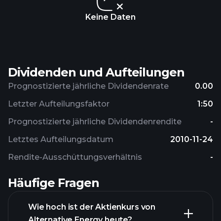
Keine Daten
Dividenden und Aufteilungen
Prognostizierte jährliche Dividendenrate
0.00
Letzter Aufteilungsfaktor
1:50
Prognostizierte jährliche Dividendenrendite
-
Letztes Aufteilungsdatum
2010-11-24
Rendite-Ausschüttungsverhältnis
-
Häufige Fragen
Wie hoch ist der Aktienkurs von
Alternative Energy heute?