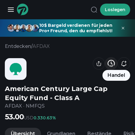
Loslegen
10$ Bargeld verdienen für jeden
Pro+ Freund, den du empfiehlst!
Entdecken
/
AFDAX
Handel
American Century Large Cap
Equity Fund - Class A
AFDAX
·
NMFQS
53.00
USD
0.33
0.63%
Übersicht
Grundlagen
Bestände
Risi