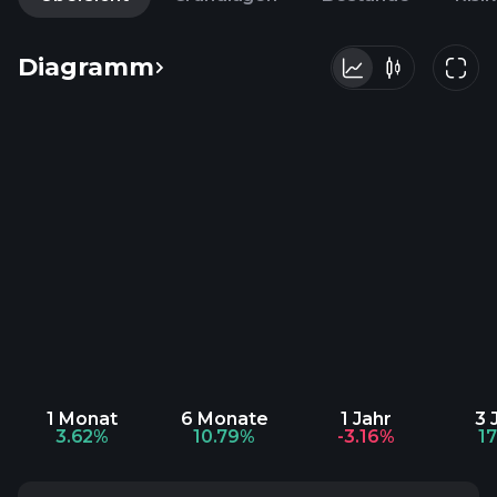
Diagramm
1 Monat
6 Monate
1 Jahr
3 
3.62%
10.79%
-3.16%
1