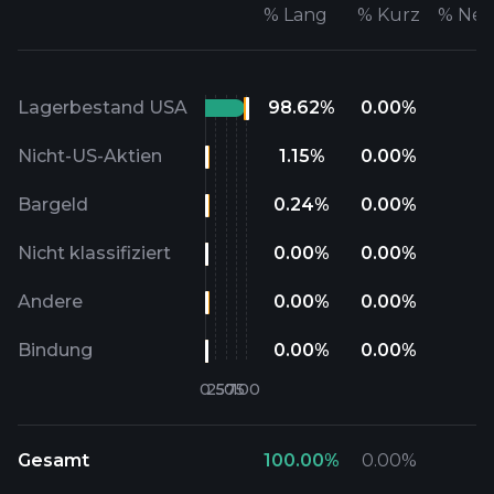
%
Lang
%
Kurz
%
Net
Lagerbestand USA
98.62
%
0.00
%
Nicht-US-Aktien
1.15
%
0.00
%
Bargeld
0.24
%
0.00
%
Nicht klassifiziert
0.00
%
0.00
%
Andere
0.00
%
0.00
%
Bindung
0.00
%
0.00
%
Gesamt
100.00
%
0.00
%
1