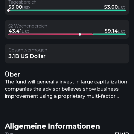
Tagesbereich
53.00
53.00
USD
USD
52 Wochenbereich
43.41
59.14
USD
USD
Gesamtvermögen
3.1B US Dollar
Über
The fund will generally invest in large capitalization
companies the advisor believes show business
improvement using a proprietary multi-factor
model that combines fundamental measures of a
stock’s value and growth potential with
sustainability (environmental, social, and
Allgemeine Informationen
governance) characteristics.