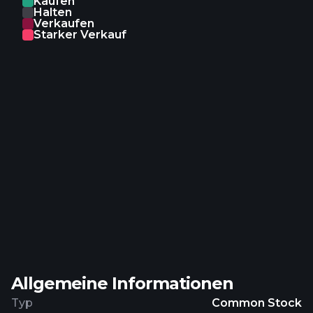
Kaufen
securities; and solicitation, syndication, selling, and
Halten
Verkaufen
arranging of equity and debt products, as well as
Starker Verkauf
financial, leasing, and management services. The
company was formerly known as Barclays Africa
Group Limited and changed its name to Absa
Group Limited in May 2018. Absa Group Limited
was incorporated in 1986 and is based in
Johannesburg, South Africa.
Allgemeine Informationen
Typ
Common Stock