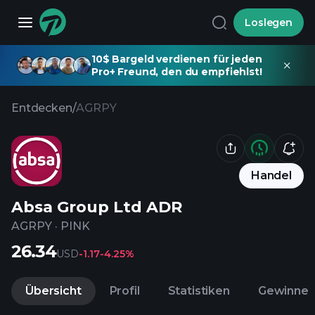
Loslegen
10$ Bargeld verdienen für jeden
Pro+ Freund, den du empfiehlst!
Entdecken
/
AGRPY
Handel
Absa Group Ltd ADR
AGRPY
·
PINK
26.34
USD
-1.17
-4.25%
Übersicht
Profil
Statistiken
Gewinne