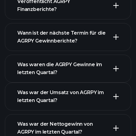
Veröffentlicht AGRPY
unsere Liste der Aktien
Finanzberichte?
Finanzberichte von
AGRPY
Wann ist der nächste Termin für die
AGRPY Gewinnberichte?
Was waren die AGRPY Gewinne im
letzten Quartal?
Gewinnkalender
Was war der Umsatz von AGRPY im
letzten Quartal?
Was war der Nettogewinn von
AGRPY im letzten Quartal?
AGRPY Gewinnen