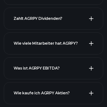
finanzielle
Zahlt AGRPY Dividenden?
Berichte AGRPY
Wie viele Mitarbeiter hat AGRPY?
finanzielle Berichte AGRPY
Was ist AGRPY EBITDA?
Wie kaufe ich AGRPY Aktien?