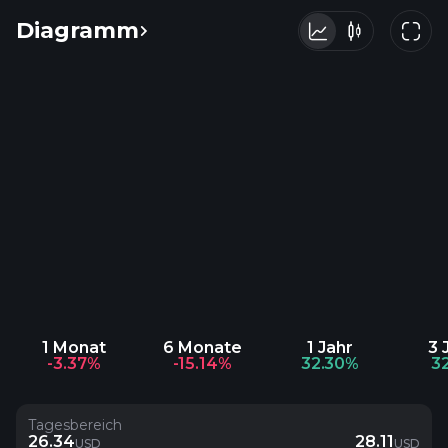
Diagramm
1 Monat
6 Monate
1 Jahr
3 
-3.37%
-15.14%
32.30%
3
Tagesbereich
26.34
28.11
USD
USD