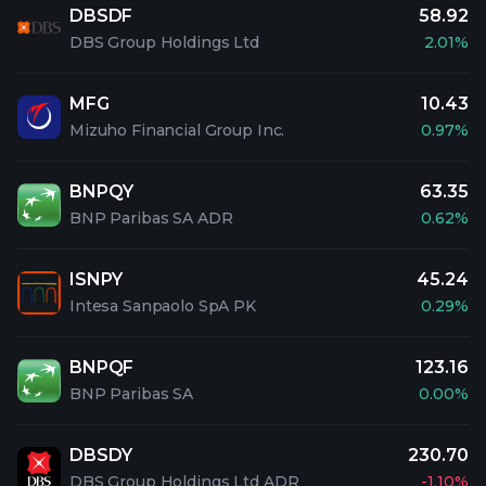
DBSDF
58.92
DBS Group Holdings Ltd
2.01%
MFG
10.43
Mizuho Financial Group Inc.
0.97%
BNPQY
63.35
BNP Paribas SA ADR
0.62%
ISNPY
45.24
Intesa Sanpaolo SpA PK
0.29%
BNPQF
123.16
BNP Paribas SA
0.00%
DBSDY
230.70
DBS Group Holdings Ltd ADR
-1.10%