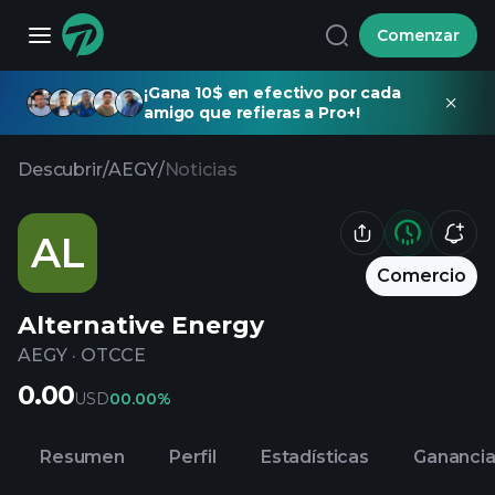
Comenzar
¡Gana 10$ en efectivo por cada
amigo que refieras a Pro+!
Descubrir
/
AEGY
/
Noticias
AL
Comercio
Alternative Energy
AEGY
·
OTCCE
0.00
USD
0
0.00%
Resumen
Perfil
Estadísticas
Gananci