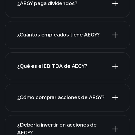
¿AEGY paga dividendos?
informes financieros de AEGY
¿Cuántos empleados tiene AEGY?
acciones de alto dividendo
¿Qué es el EBITDA de AEGY?
empleadores más grandes
¿Cómo comprar acciones de AEGY?
informes financieros
¿Debería invertir en acciones de
AEGY?