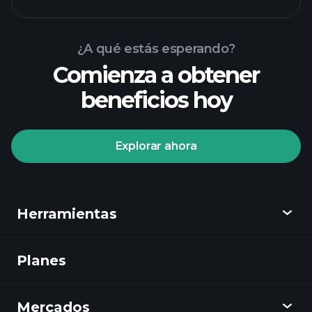
¿A qué estás esperando?
Comienza a obtener
beneficios hoy
Playtrade Tournaments
corredor recomendado
Explorar ahora
Playtrade
Herramientas
Tournaments
informes diarios
de mercado impulsados por IA
Planes
Descubrir
listas de seguimiento seleccionadas por
expertos
carteras de
Playtrade
multimillonarios
Mercados