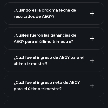
los estados financieros
de AEGY
¿Cuándo es la próxima fecha de
resultados de AEGY?
¿Cuáles fueron las ganancias de
AEGY para el último trimestre?
Calendario de Resultados
¿Cuál fue el ingreso de AEGY para el
último trimestre?
¿Cuál fue el ingreso neto de AEGY
las
para el último trimestre?
ganancias de AEGY
informes financieros
de AEGY