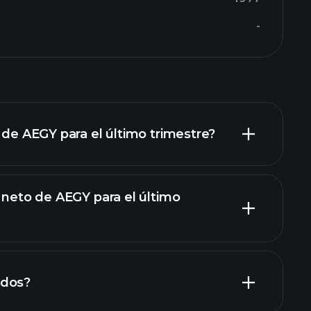
-
 de AEGY para el último trimestre?
o neto de AEGY para el último
informes financieros de AEGY
ndos?