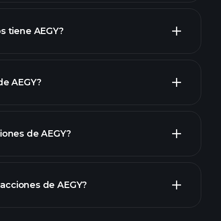
informes financieros
acciones de alto dividendo
s tiene AEGY?
 de AEGY?
grandes
iones de AEGY?
informes financieros
n acciones de AEGY?