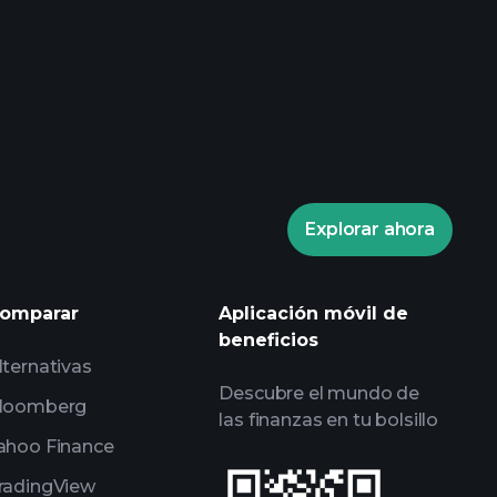
Playtrade
corredor recomendado
Explorar ahora
Playtrade
informes diarios de mercado
listas de seguimiento
omparar
Aplicación móvil de
expertos
carteras de
beneficios
lternativas
Descubre el mundo de
loomberg
las finanzas en tu bolsillo
ahoo Finance
radingView