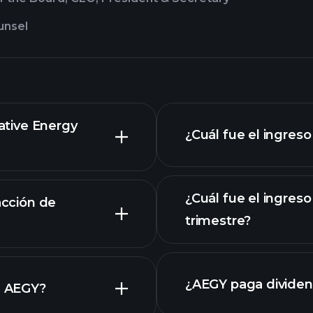
unsel
native Energy
¿Cuál fue el ingreso
¿Cuál fue el ingres
acción de
trimestre?
ado
¿AEGY paga divide
e AEGY?