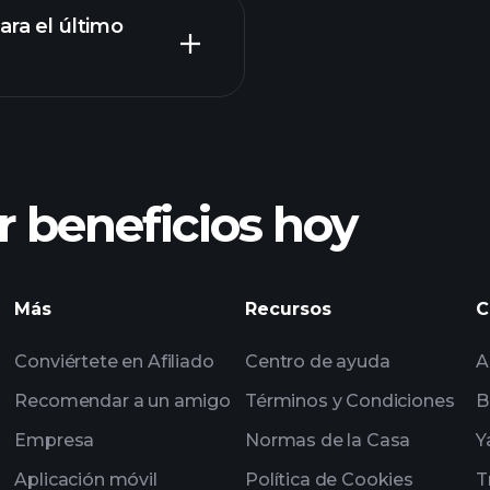
ra el último
Tournaments
 beneficios hoy
Tournaments
impulsados por IA
Más
Recursos
C
seleccionadas por 
Conviértete en Afiliado
Centro de ayuda
A
multimillonarios
Recomendar a un amigo
Términos y Condiciones
B
Empresa
Normas de la Casa
Y
Aplicación móvil
Política de Cookies
T