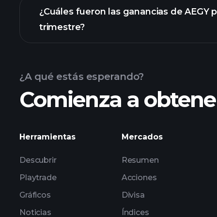
¿Cuáles fueron las ganancias de AEGY pa
trimestre?
Calendario de Resultados
¿A qué estás esperando?
Comienza a obtener
las ganancias de AEGY
Herramientas
Mercados
Descubrir
Resumen
Playtrade
Acciones
Gráficos
Divisa
Noticias
Índices