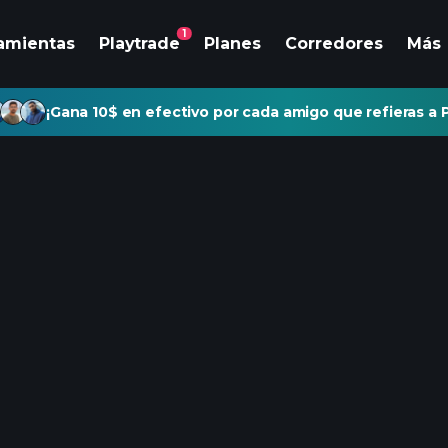
1
amientas
Playtrade
Planes
Corredores
Más
¡Gana 10$ en efectivo por cada amigo que refieras a P