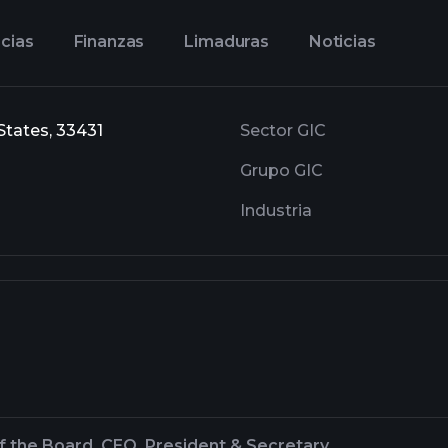
cias
Finanzas
Limaduras
Noticias
States, 33431
Sector GIC
Grupo GIC
Industria
f the Board, CEO, President & Secretary