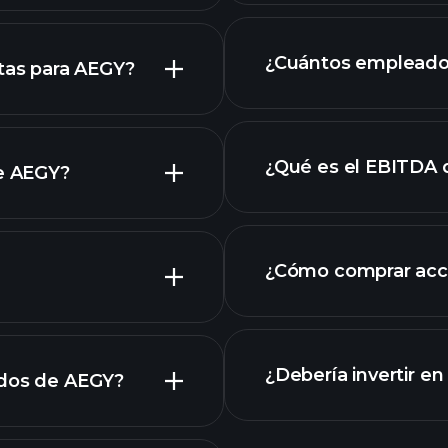
de AEGY
¿Cuántos empleado
stas para AEGY?
¿Qué es el EBITDA
de AEGY?
empleadores más 
cciones
¿Cómo comprar acc
os de AEGY
¿Debería invertir e
ados de AEGY?