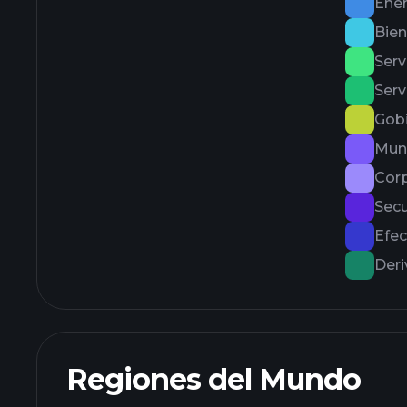
Ener
Bien
Serv
Serv
Gob
Muni
Corp
Secu
Efec
Der
Regiones del Mundo