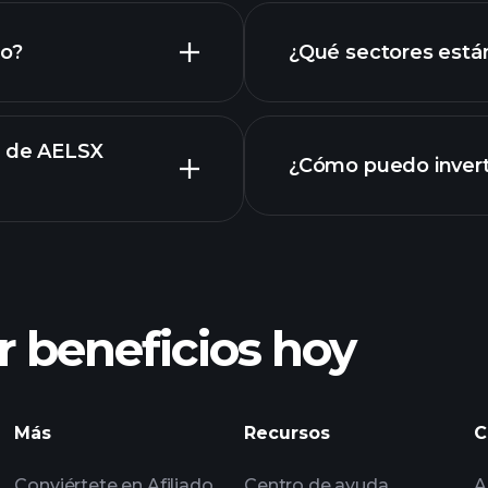
do?
¿Qué sectores está
participaciones
s de AELSX
¿Cómo puedo invert
 beneficios hoy
P
Más
Recursos
C
corredor recomen
Conviértete en Afiliado
Centro de ayuda
A