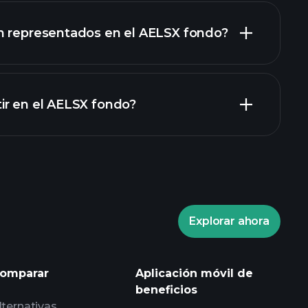
n representados en el AELSX fondo?
ir en el AELSX fondo?
Explorar ahora
laytrade Tournaments
omparar
Aplicación móvil de
dado
beneficios
lternativas