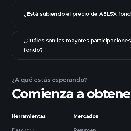
¿Está subiendo el precio de AELSX fon
gráfico avanzado
¿Cuáles son las mayores participacione
fondo?
gráfico de AELSX fondo
¿A qué estás esperando?
Comienza a obtener
participaciones
Herramientas
Mercados
Descubrir
Resumen