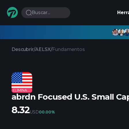
Buscar...
Herr
Descubrir
/
AELSX
/
Fundamentos
ELIMINADO
abrdn Focused U.S. Small Cap
8.32
USD
0
0.00%