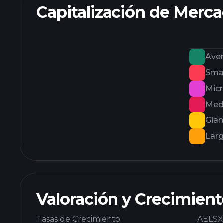
Capitalización de Merc
Ave
Smal
Mic
Med
Gian
Lar
Valoración y Crecimient
Tasas de Crecimiento
AELSX