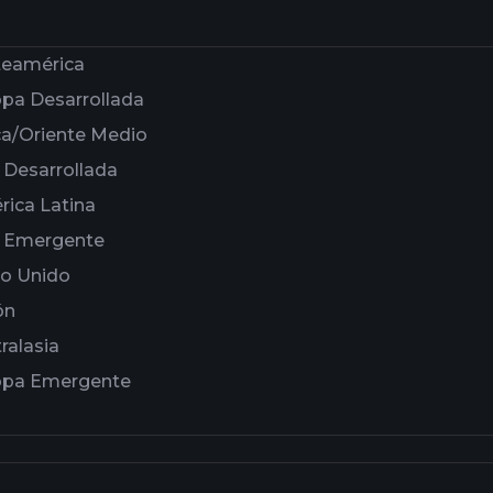
teamérica
pa Desarrollada
ca/Oriente Medio
 Desarrollada
ica Latina
a Emergente
no Unido
ón
ralasia
opa Emergente