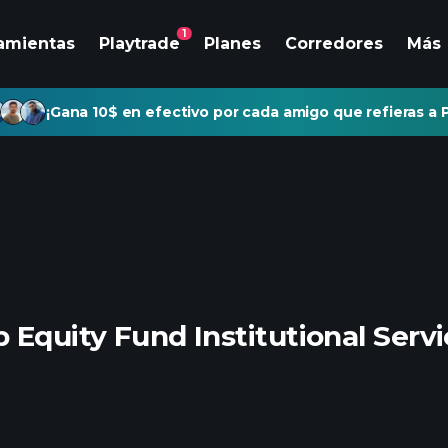
1
amientas
Playtrade
Planes
Corredores
Más
¡Gana 10$ en efectivo por cada amigo que refieras a P
 Equity Fund Institutional Servi