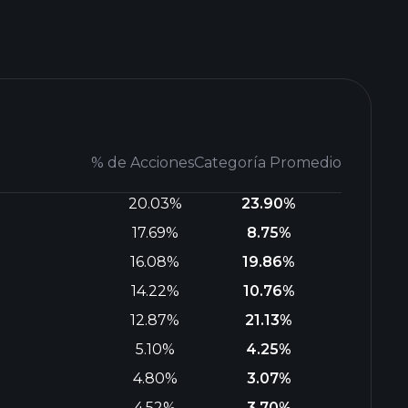
% de Acciones
Categoría Promedio
20.03%
23.90%
17.69%
8.75%
16.08%
19.86%
14.22%
10.76%
12.87%
21.13%
5.10%
4.25%
4.80%
3.07%
4.52%
3.70%