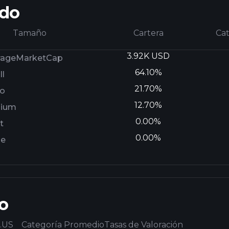
ado
Tamaño
Cartera
Ca
3.92K USD
rageMarketCap
64.10%
l
21.70%
ro
12.70%
ium
0.00%
t
0.00%
ge
o
.US
Categoría Promedio
Tasas de Valoración