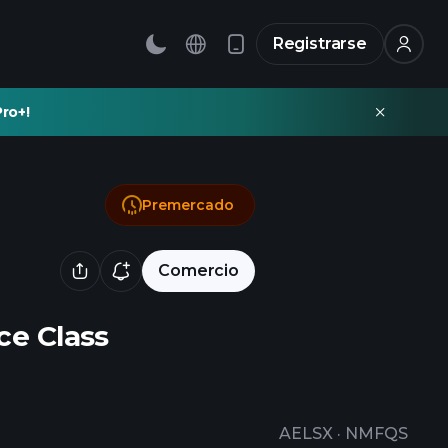
Registrarse
ro+!
Premercado
Comercio
ce Class
AELSX
·
NMFQS