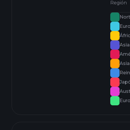
Región
Nor
Euro
Áfri
Asia
Amér
Asi
Rei
Jap
Aust
Eur