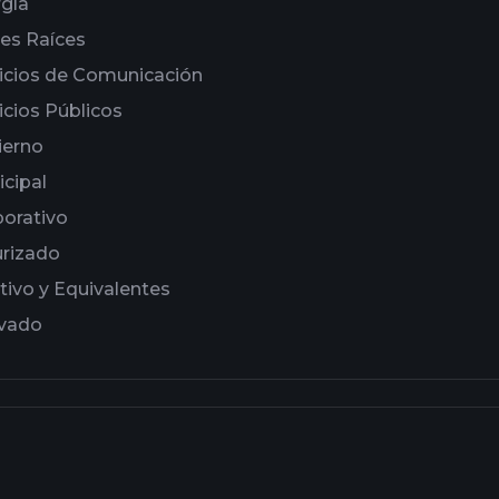
gía
es Raíces
icios de Comunicación
icios Públicos
ierno
cipal
orativo
rizado
tivo y Equivalentes
ivado