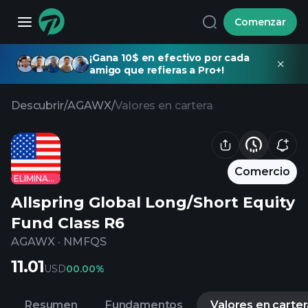
Comenzar
¡Gana 10$ en efectivo por cada
amigo que refieras a Pro+!
Descubrir
/
AGAWX
/
Valores en cartera
Comercio
ELIMINADO
Allspring Global Long/Short Equity
Fund Class R6
AGAWX
·
NMFQS
11.01
USD
0
0.00%
Resumen
Fundamentos
Valores en carter