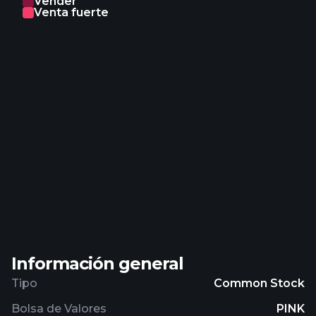
Vender
arranging of equity and debt products, as well as
Venta fuerte
financial, leasing, and management services. The
company was formerly known as Barclays Africa
Group Limited and changed its name to Absa
Group Limited in May 2018. Absa Group Limited
was incorporated in 1986 and is based in
Johannesburg, South Africa.
Información general
Tipo
Common Stock
Bolsa de Valores
PINK