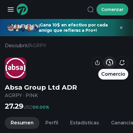
Comenzar
¡Gana 10$ en efectivo por cada
amigo que refieras a Pro+!
Descubrir
/
AGRPY
Comercio
Absa Group Ltd ADR
AGRPY
·
PINK
27.29
USD
0
0.00%
Resumen
Perfil
Estadísticas
Gananci