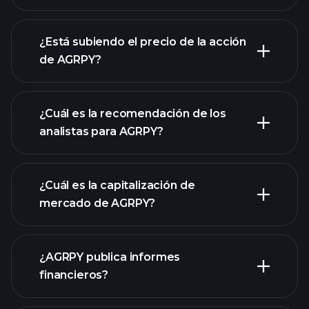
gráfico avanzado
¿Está subiendo el precio de la acción
de AGRPY?
¿Cuál es la recomendación de los
analistas para AGRPY?
gráfico de
AGRPY
¿Cuál es la capitalización de
mercado de AGRPY?
¿AGRPY publica informes
nuestra lista de acciones
financieros?
los estados financieros