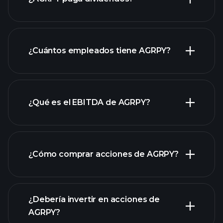
de AGRPY
informes financieros de AGRPY
¿Cuántos empleados tiene AGRPY?
¿Qué es el EBITDA de AGRPY?
empleadores más grandes
¿Cómo comprar acciones de AGRPY?
informes financieros
¿Debería invertir en acciones de
AGRPY?