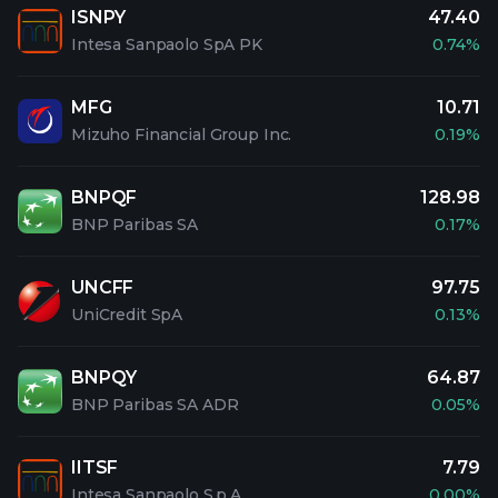
ISNPY
47.40
Intesa Sanpaolo SpA PK
0.74%
MFG
10.71
Mizuho Financial Group Inc.
0.19%
BNPQF
128.98
BNP Paribas SA
0.17%
UNCFF
97.75
UniCredit SpA
0.13%
BNPQY
64.87
BNP Paribas SA ADR
0.05%
IITSF
7.79
Intesa Sanpaolo S.p.A
0.00%