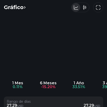
Gráfico
1 Mes
6 Meses
1 Año
3
0.11%
-15.20%
33.51%
39
Rango de días
27.29
27.29
USD
USD