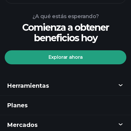
¿A qué estás esperando?
Comienza a obtener
beneficios hoy
Playtrade Tournaments
corredor recomendado
Explorar ahora
Playtrade
Herramientas
Tournaments
informes diarios
de mercado impulsados por IA
Planes
Descubrir
listas de seguimiento seleccionadas por
expertos
carteras de
Playtrade
multimillonarios
Mercados
Gráficos