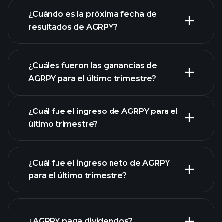
de AGRPY
¿Cuándo es la próxima fecha de
resultados de AGRPY?
¿Cuáles fueron las ganancias de
AGRPY para el último trimestre?
Calendario de Resultados
¿Cuál fue el ingreso de AGRPY para el
último trimestre?
¿Cuál fue el ingreso neto de AGRPY
para el último trimestre?
las ganancias de AGRPY
informes financieros
¿AGRPY paga dividendos?