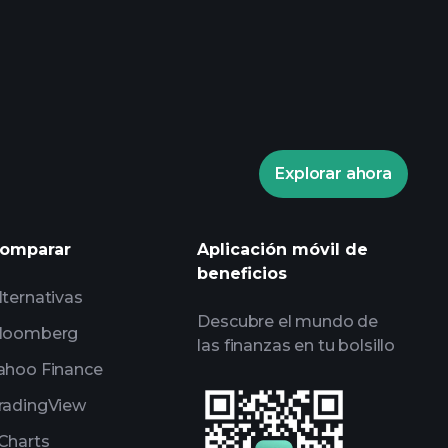
Playtrade
corredor recomendado
Explorar ahora
Playtrade
informes diarios de mercado
listas de seguimiento
omparar
Aplicación móvil de
expertos
carteras de
beneficios
lternativas
Descubre el mundo de
loomberg
las finanzas en tu bolsillo
ahoo Finance
radingView
Charts