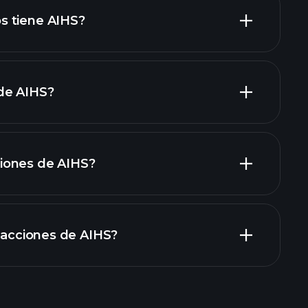
acciones de alto dividendo
s tiene AIHS?
de AIHS?
grandes
iones de AIHS?
informes financieros
n acciones de AIHS?