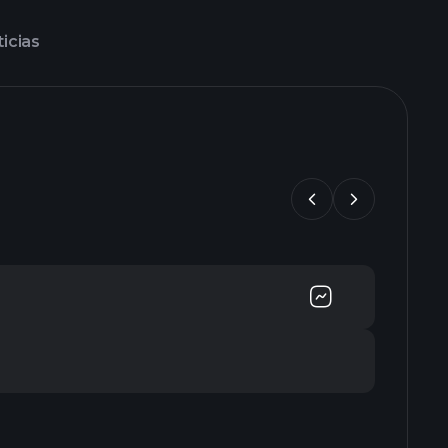
icias
2016
2017
201
mar
mar
mar
31
31
31