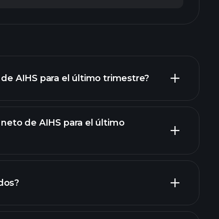
 de AIHS para el último trimestre?
 neto de AIHS para el último
informes financieros de AIHS
dos?
informes financieros de