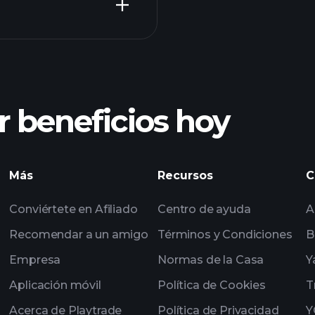
Tournaments
 beneficios hoy
Tournaments
impulsados por IA
Más
Recursos
C
seleccionadas por 
Conviértete en Afiliado
Centro de ayuda
A
multimillonarios
Recomendar a un amigo
Términos y Condiciones
B
Empresa
Normas de la Casa
Y
Aplicación móvil
Política de Cookies
T
Acerca de Playtrade
Política de Privacidad
Y