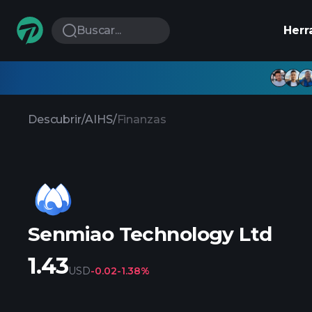
Buscar...
Herr
Descubrir
/
AIHS
/
Finanzas
Senmiao Technology Ltd
1.43
USD
-0.02
-1.38%