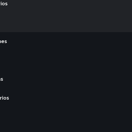
rios
nes
as
rios