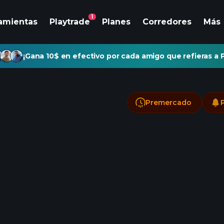
1
amientas
Playtrade
Planes
Corredores
Más
¡Gana 10$ en efectivo por cada amigo que refieras a P
Premercado