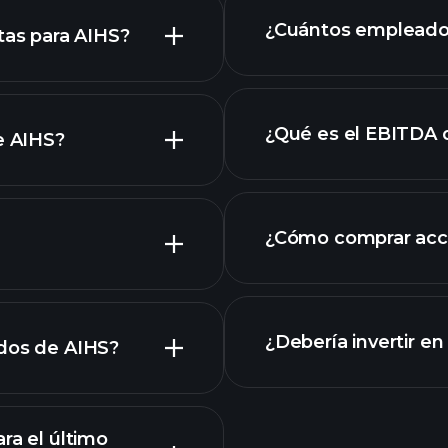
AIHS
¿Cuántos empleado
tas para AIHS?
¿Qué es el EBITDA 
e AIHS?
empleadores más 
ciones
¿Cómo comprar acc
os de AIHS
¿Debería invertir e
ados de AIHS?
ra el último