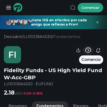
Comenzar
¡Gana 10$ en efectivo por cada
amigo que refieras a Pro+!
Descubrir
/
LU1033664530
/
Fundamentos
FI
Comercio
Fidelity Funds - US High Yield Fund
W-Acc-GBP
LU1033664530
·
EUFUND
2.18
USD
-0.00
-0.18%
Resumen
Fundamentos
Riesgos
Noti