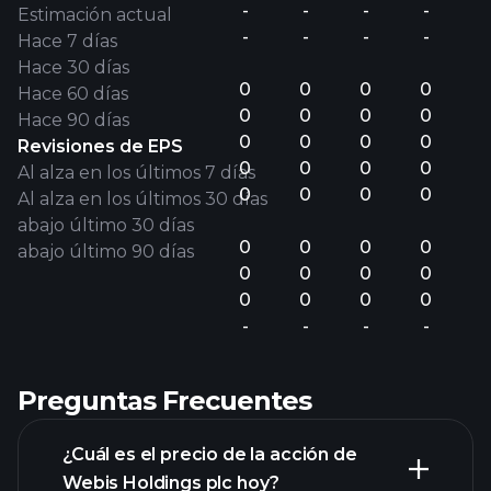
-
-
-
-
Estimación actual
-
-
-
-
Hace 7 días
Hace 30 días
0
0
0
0
Hace 60 días
0
0
0
0
Hace 90 días
0
0
0
0
Revisiones de EPS
0
0
0
0
Al alza en los últimos 7 días
0
0
0
0
Al alza en los últimos 30 días
abajo último 30 días
0
0
0
0
abajo último 90 días
0
0
0
0
0
0
0
0
-
-
-
-
Preguntas Frecuentes
¿Cuál es el precio de la acción de
Webis Holdings plc hoy?