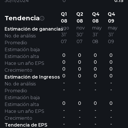
30/11/2024
0
0.15
Q1
Q2
Q4
Q4
Tendencia
08
08
08
09
ago
nov
may
may
Estimación de ganancias
31’
30’
31’
31’
No. de análisis
07
07
08
09
Promedio
Estimación baja
0
0
0
0
Estimación alta
0
0
0
0
Hace un año EPS
0
0
0
0
Crecimiento
0
0
0
0
Estimación de Ingresos
-
-
-
-
No. de análisis
-
-
-
-
Promedio
Estimación baja
0
0
0
0
Estimación alta
-
-
-
-
Hace un año EPS
-
-
-
-
Crecimiento
-
-
-
-
Tendencia de EPS