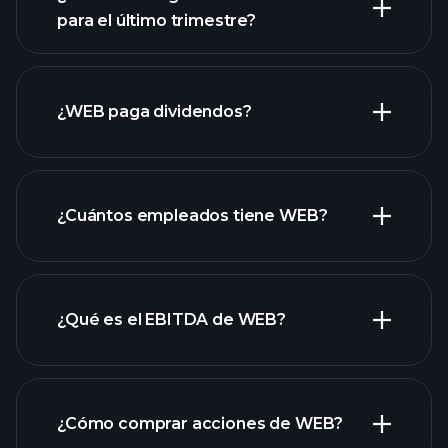
para el último trimestre?
ganancias de WEB
informes financieros
de WEB
¿WEB paga dividendos?
informes
financieros de WEB
¿Cuántos empleados tiene WEB?
acciones de alto dividendo
¿Qué es el EBITDA de WEB?
empleadores más grandes
¿Cómo comprar acciones de WEB?