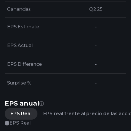
Ganancias
Ganancias
Q2 25
Q2 25
EPS Estimate
-
EPS Actual
-
EPS Difference
-
Surprise %
-
EPS anual
EPS Real
EPS real frente al precio de las acc
EPS Real