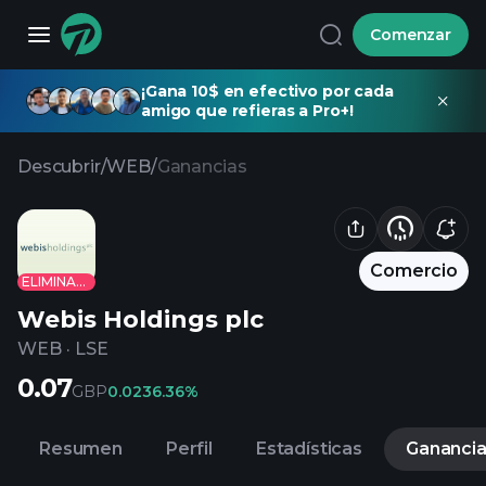
Comenzar
¡Gana 10$ en efectivo por cada
amigo que refieras a Pro+!
Descubrir
/
WEB
/
Ganancias
Comercio
ELIMINADO
Webis Holdings plc
WEB
·
LSE
0.07
GBP
0.02
36.36%
Resumen
Perfil
Estadísticas
Gananci