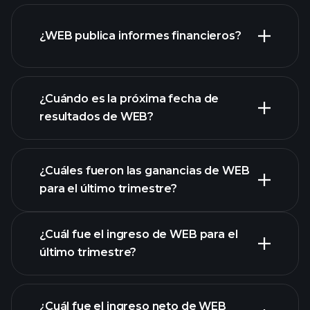
¿WEB publica informes financieros?
nuestra lista de acciones
los estados financieros
de WEB
¿Cuándo es la próxima fecha de
resultados de WEB?
¿Cuáles fueron las ganancias de WEB
para el último trimestre?
Calendario de Resultados
¿Cuál fue el ingreso de WEB para el
último trimestre?
¿Cuál fue el ingreso neto de WEB
las