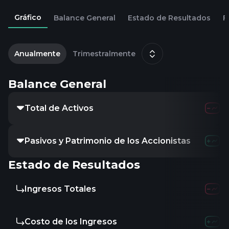
Gráfico
Balance General
Estado de Resultados
F
1
m
Anualmente
Trimestralmente
Balance General
Total de Activos
Pasivos y Patrimonio de los Accionistas
Estado de Resultados
Ingresos Totales
Costo de los Ingresos