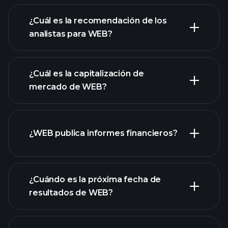
¿Cuál es la recomendación de los
analistas para WEB?
gráfico de WEB
¿Cuál es la capitalización de
mercado de WEB?
¿WEB publica informes financieros?
nuestra lista de acciones
los estados financieros
de WEB
¿Cuándo es la próxima fecha de
resultados de WEB?