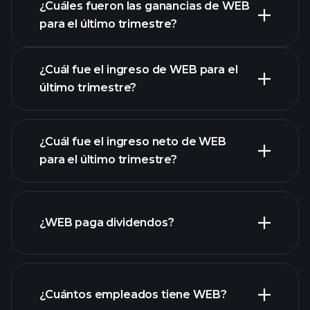
¿Cuáles fueron las ganancias de WEB
para el último trimestre?
Calendario de Resultados
¿Cuál fue el ingreso de WEB para el
último trimestre?
¿Cuál fue el ingreso neto de WEB
las
para el último trimestre?
ganancias de WEB
informes financieros
de WEB
¿WEB paga dividendos?
informes
financieros de WEB
¿Cuántos empleados tiene WEB?
acciones de alto dividendo