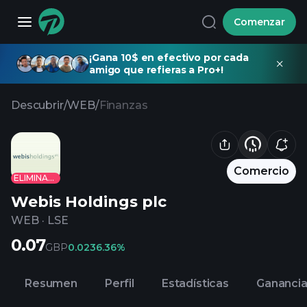
Comenzar
¡Gana 10$ en efectivo por cada
amigo que refieras a Pro+!
Descubrir
/
WEB
/
Finanzas
Comercio
ELIMINADO
Webis Holdings plc
WEB
·
LSE
0.07
GBP
0.02
36.36%
Resumen
Perfil
Estadísticas
Gananci