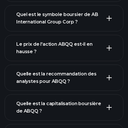
Quel est le symbole boursier de AB
International Group Corp ?
graphique avancé
Le prix de l'action ABQQ est-il en
hausse ?
Quelle est la recommandation des
analystes pour ABQQ ?
graphique de ABQQ
Quelle est la capitalisation boursière
de ABQQ ?