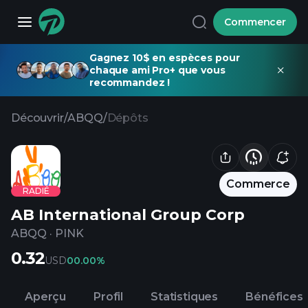
Commencer
Gagnez 10$ en espèces pour
chaque ami Pro+ que vous
recommandez !
Découvrir
/
ABQQ
/
Dépôts
Commerce
RADIÉ
AB International Group Corp
ABQQ
·
PINK
0.32
USD
0
0.00%
Aperçu
Profil
Statistiques
Bénéfices