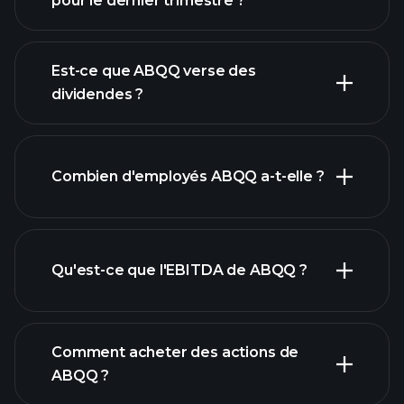
pour le dernier trimestre ?
les bénéfices de
ABQQ
rapports financiers
Est-ce que ABQQ verse des
dividendes ?
Combien d'employés ABQQ a-t-elle ?
rapports financiers
actions à fort
dividende
Qu'est-ce que l'EBITDA de ABQQ ?
plus grands
employeurs
Comment acheter des actions de
ABQQ ?