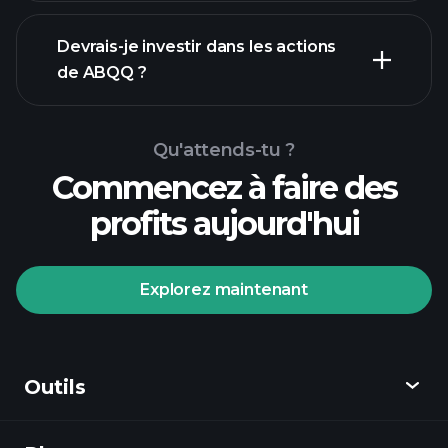
rapports
Devrais-je investir dans les actions
financiers
de ABQQ ?
Qu'attends-tu ?
Commencez à faire des
profits aujourd'hui
Tournois Playtrade
courtier
recommandé
Explorez maintenant
Outils
Tournois Playtrade