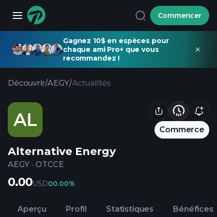
Commencer
Gagnez 10$ en espèces pour
chaque ami Pro+ que vous
recommandez !
Découvrir
/
AEGY
/
Actualités
AL
Commerce
Alternative Energy
AEGY
·
OTCCE
0.00
USD
0
0.00%
Aperçu
Profil
Statistiques
Bénéfices