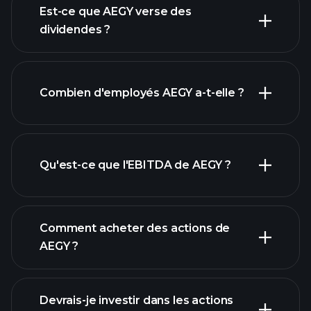
rapports financiers
Est-ce que AEGY verse des
dividendes ?
rapports
Combien d'employés AEGY a-t-elle ?
financiers
actions à fort
dividende
Qu'est-ce que l'EBITDA de AEGY ?
plus grands
employeurs
Comment acheter des actions de
AEGY ?
rapports financiers
Devrais-je investir dans les actions