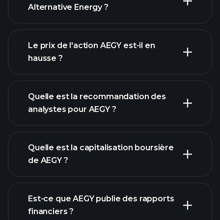
Alternative Energy ?
graphique avancé
Le prix de l'action AEGY est-il en
hausse ?
Quelle est la recommandation des
analystes pour AEGY ?
graphique de AEGY
Quelle est la capitalisation boursière
de AEGY ?
notre
Est-ce que AEGY publie des rapports
liste d'actions
financiers ?