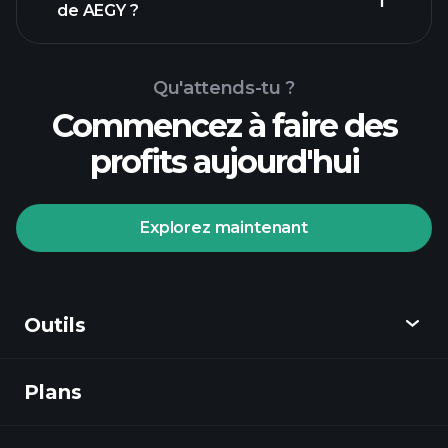
de AEGY ?
Qu'attends-tu ?
Commencez à faire des
profits aujourd'hui
Tournois Playtrade
courtier
recommandé
Explorez maintenant
Outils
Tournois Playtrade
Plans
Découvrir
informations quotidiennes sur le marché
alimentées par l'IA
listes de
Playtrade
surveillance