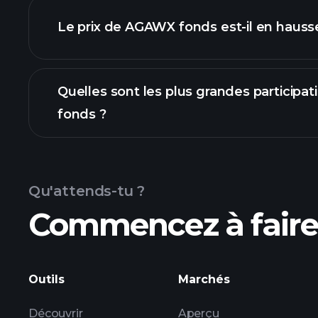
Le prix de AGAWX fonds est-il en hauss
graphique avancé
Quelles sont les plus grandes particip
fonds ?
graphique AGA
Qu'attends-tu ?
Commencez à faire 
participations
Outils
Marchés
Découvrir
Aperçu