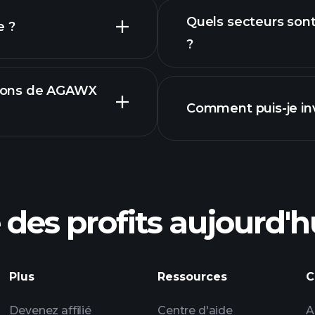
Quels secteurs son
e ?
?
participations
ations de AGAWX
Comment puis-je in
WX fonds
des profits aujourd'h
Plus
Ressources
C
courtier recomma
Devenez affilié
Centre d'aide
A