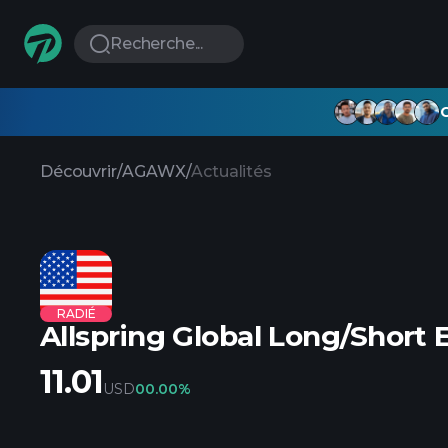
Recherche...
G
Découvrir
/
AGAWX
/
Actualités
RADIÉ
Allspring Global Long/Short 
11.01
USD
0
0.00%