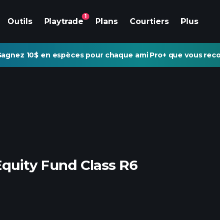
1
Outils
Playtrade
Plans
Courtiers
Plus
agnez 10$ en espèces pour chaque ami Pro+ que vous re
Equity Fund Class R6