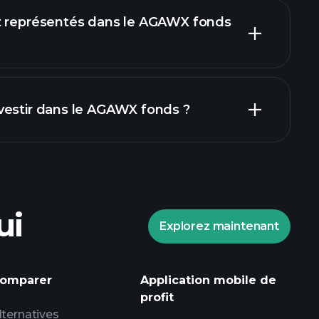
t représentés dans le AGAWX fonds
vestir dans le AGAWX fonds ?
ui
Explorez maintenant
Tournois Playtrade
omparer
Application mobile de
ndé
profit
lternatives