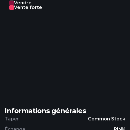
Vendre
arranging of equity and debt products, as well as
Vente forte
financial, leasing, and management services. The
company was formerly known as Barclays Africa
Group Limited and changed its name to Absa
Group Limited in May 2018. Absa Group Limited
was incorporated in 1986 and is based in
Johannesburg, South Africa.
Informations générales
Taper
Common Stock
Échange
PINK