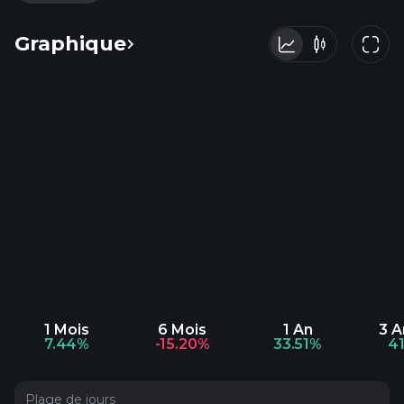
Graphique
1 Mois
6 Mois
1 An
3 
7.44%
-15.20%
33.51%
4
Plage de jours