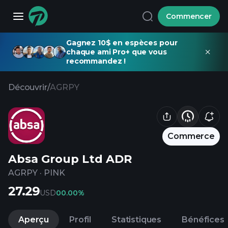
Commencer
Gagnez 10$ en espèces pour
chaque ami Pro+ que vous
recommandez !
Découvrir
/
AGRPY
Commerce
Absa Group Ltd ADR
AGRPY
·
PINK
27.29
USD
0
0.00%
Aperçu
Profil
Statistiques
Bénéfices