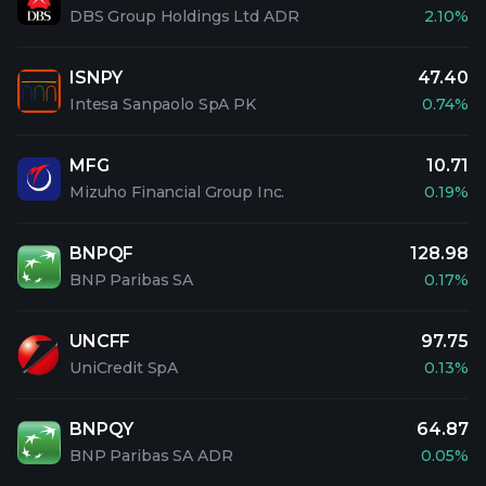
DBS Group Holdings Ltd ADR
2.10%
ISNPY
47.40
Intesa Sanpaolo SpA PK
0.74%
MFG
10.71
Mizuho Financial Group Inc.
0.19%
BNPQF
128.98
BNP Paribas SA
0.17%
UNCFF
97.75
UniCredit SpA
0.13%
BNPQY
64.87
BNP Paribas SA ADR
0.05%