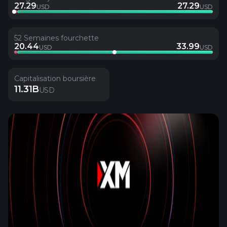
27.29
27.29
USD
USD
52 Semaines fourchette
20.44
33.99
USD
USD
Capitalisation boursière
11.31B
USD