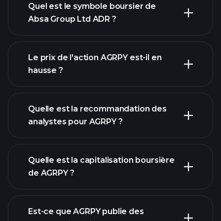
Quel est le symbole boursier de
Absa Group Ltd ADR ?
graphique avancé
Le prix de l'action AGRPY est-il en
hausse ?
Quelle est la recommandation des
analystes pour AGRPY ?
graphique de AGRPY
Quelle est la capitalisation boursière
de AGRPY ?
notre
Est-ce que AGRPY publie des
liste d'actions