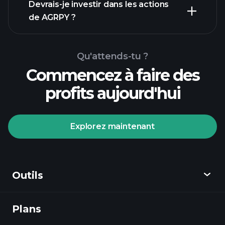
rapports financiers
Devrais-je investir dans les actions
de AGRPY ?
Qu'attends-tu ?
Commencez à faire des
profits aujourd'hui
Tournois Playtrade
courtier
recommandé
Explorez maintenant
Outils
Tournois Playtrade
Plans
Découvrir
informations quotidiennes sur le marché
alimentées par l'IA
listes de