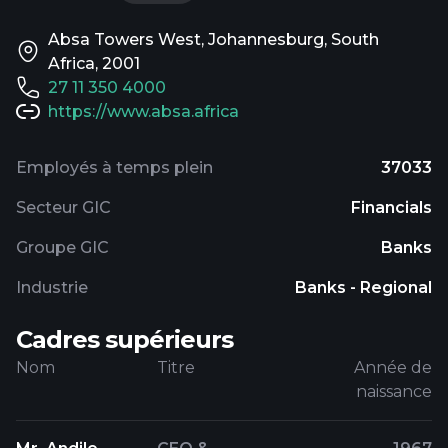
Absa Towers West, Johannesburg, South
Africa, 2001
27 11 350 4000
https://www.absa.africa
Employés à temps plein
37033
Secteur GIC
Financials
Groupe GIC
Banks
Industrie
Banks - Regional
Cadres supérieurs
Nom
Titre
Année de
naissance