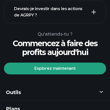
rapports financiers
Devrais-je investir dans les actions
de AGRPY ?
Qu'attends-tu ?
Commencez à faire des
profits aujourd'hui
Tournois Playtrade
courtier
recommandé
Explorez maintenant
Outils
Tournois Playtrade
Plans
Découvrir
informations quotidiennes sur le marché