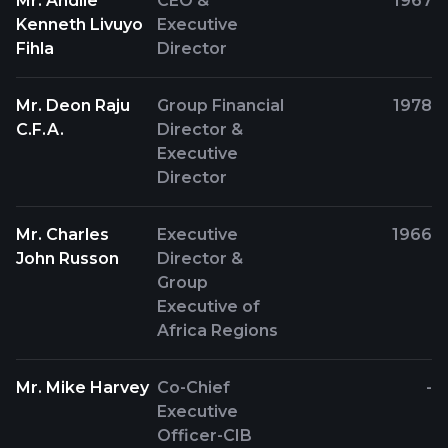
Mr. Andile
CEO &
1967
Kenneth Livuyo
Executive
Fihla
Director
Mr. Deon Raju
Group Financial
1978
C.F.A.
Director &
Executive
Director
Mr. Charles
Executive
1966
John Russon
Director &
Group
Executive of
Africa Regions
Mr. Mike Harvey
Co-Chief
-
Executive
Officer-CIB