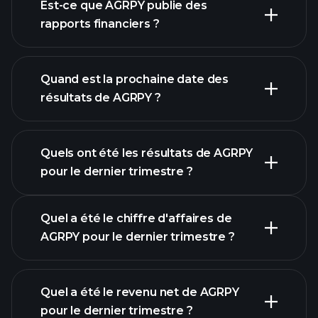
notre
Est-ce que AGRPY publie des
liste d'actions
rapports financiers ?
finances de
AGRPY
Quand est la prochaine date des
résultats de AGRPY ?
Quels ont été les résultats de AGRPY
Calendrier des résultats
pour le dernier trimestre ?
Quel a été le chiffre d'affaires de
AGRPY pour le dernier trimestre ?
Quel a été le revenu net de AGRPY
pour le dernier trimestre ?
les bénéfices de