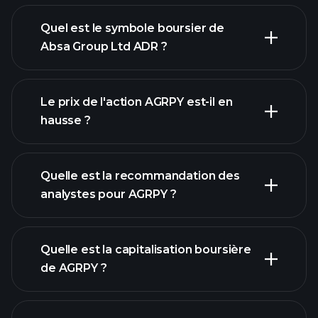
Quel est le symbole boursier de
Absa Group Ltd ADR ?
graphique avancé
Le prix de l'action AGRPY est-il en
hausse ?
Quelle est la recommandation des
analystes pour AGRPY ?
graphique de AGRPY
Quelle est la capitalisation boursière
de AGRPY ?