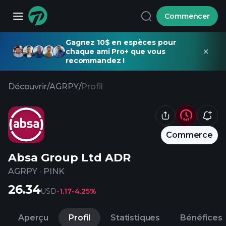
Commencer
Gagnez 10$ en espèces pour
chaque ami Pro+ que vous
recommandez !
Découvrir
/
AGRPY
/
Profil
Commerce
Absa Group Ltd ADR
AGRPY
·
PINK
26.34
USD
-1.17
-4.25%
Aperçu
Profil
Statistiques
Bénéfices