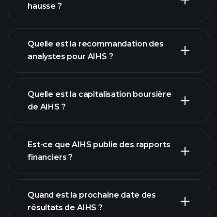
hausse ?
Quelle est la recommandation des
analystes pour AIHS ?
graphique de AIHS
Quelle est la capitalisation boursière
de AIHS ?
notre
Est-ce que AIHS publie des rapports
liste d'actions
financiers ?
finances de
AIHS
Quand est la prochaine date des
résultats de AIHS ?