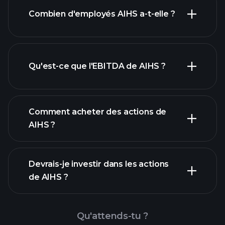
Combien d'employés AIHS a-t-elle ?
rapports financiers
actions à fort
dividende
Qu'est-ce que l'EBITDA de AIHS ?
plus grands
employeurs
Comment acheter des actions de
AIHS ?
rapports financiers
Devrais-je investir dans les actions
de AIHS ?
Qu'attends-tu ?