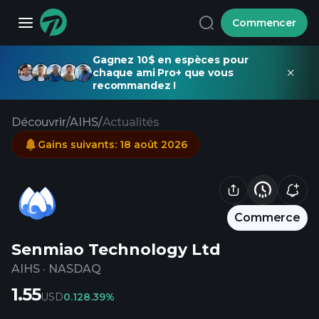
Commencer
Gagnez 10$ en espèces pour
chaque ami Pro+ que vous
recommandez !
Découvrir
/
AIHS
/
Actualités
Gains suivants
:
18 août 2026
Commerce
Senmiao Technology Ltd
AIHS
·
NASDAQ
1.55
USD
0.12
8.39%