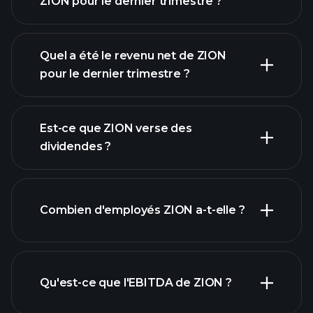
ZION pour le dernier trimestre ?
Quel a été le revenu net de ZION
pour le dernier trimestre ?
les
bénéfices de ZION
Est-ce que ZION verse des
rapports financiers
dividendes ?
rapports
Combien d'employés ZION a-t-elle ?
financiers
Qu'est-ce que l'EBITDA de ZION ?
plus
grands employeurs