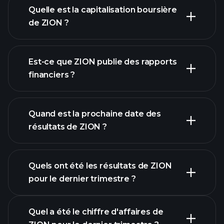
graphique de ZION
Quelle est la capitalisation boursière
de ZION ?
notre
Est-ce que ZION publie des rapports
liste d'actions
financiers ?
finances de
ZION
Quand est la prochaine date des
résultats de ZION ?
Quels ont été les résultats de ZION
pour le dernier trimestre ?
Calendrier des résultats
Quel a été le chiffre d'affaires de