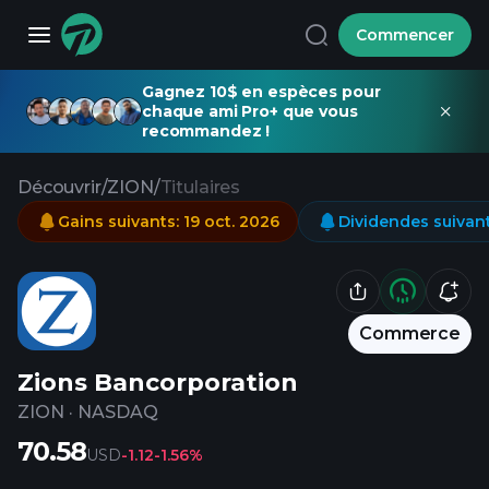
Commencer
Gagnez 10$ en espèces pour
chaque ami Pro+ que vous
recommandez !
Découvrir
/
ZION
/
Titulaires
Gains suivants
:
19 oct. 2026
Dividendes suivan
Commerce
Zions Bancorporation
ZION
·
NASDAQ
70.58
USD
-1.12
-1.56%