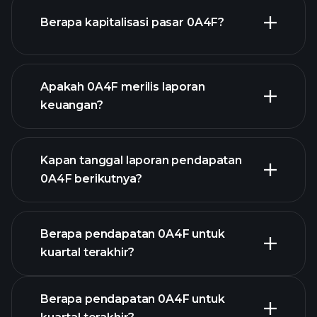
0A4F chart.
Berapa kapitalisasi pasar 0A4F?
Apakah 0A4F merilis laporan
daftar saham kami
keuangan?
keuangan 0A4F
Kapan tanggal laporan pendapatan
0A4F berikutnya?
Berapa pendapatan 0A4F untuk
Kalender
kuartal terakhir?
Pendapatan
Berapa pendapatan 0A4F untuk