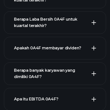
kuartal terakhir?
Berapa Laba Bersih 0A4F untuk
kuartal terakhir?
pendapatan 0A4F
laporan
keuangan
Apakah 0A4F membayar dividen?
laporan
keuangan
Berapa banyak karyawan yang
saham
dimiliki 0A4F?
dengan dividen tinggi
Apa itu EBITDA 0A4F?
pengusaha terbesar