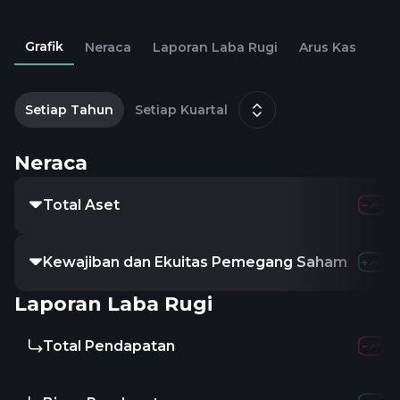
Grafik
Neraca
Laporan Laba Rugi
Arus Kas
2
D
Setiap Tahun
Setiap Kuartal
Neraca
Total Aset
Kewajiban dan Ekuitas Pemegang Saham
Laporan Laba Rugi
Total Pendapatan