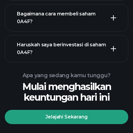
Bagaimana cara membeli saham
0A4F?
laporan keuangan
Haruskah saya berinvestasi di saham
0A4F
0A4F?
Apa yang sedang kamu tunggu?
Mulai menghasilkan
Turnamen
keuntungan hari ini
Playtrade
broker yang
disarankan
Jelajahi Sekarang