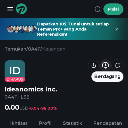
Mulai
Dapatkan 10$ Tunai untuk setiap
Teman Pro+ yang Anda
Referensikan!
Temukan
/
0A4F
/
Keuangan
ID
Berdagang
DIHAPUS
Ideanomics Inc.
0A4F
·
LSE
0.00
USD
-0.04
-98.00%
Ikhtisar
Profil
Statistik
Pendapatan