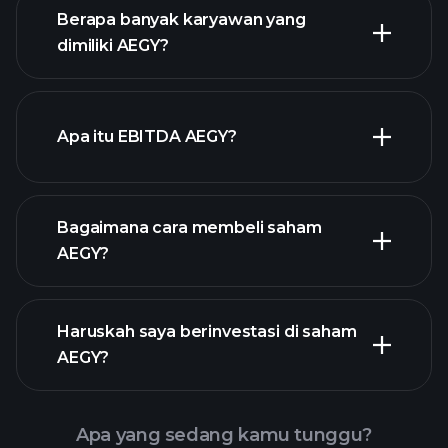
laporan
Berapa banyak karyawan yang
keuangan
saham
dimiliki AEGY?
dengan dividen tinggi
Apa itu EBITDA AEGY?
pengusaha terbesar
Bagaimana cara membeli saham
AEGY?
laporan keuangan AEGY
Haruskah saya berinvestasi di saham
AEGY?
Apa yang sedang kamu tunggu?