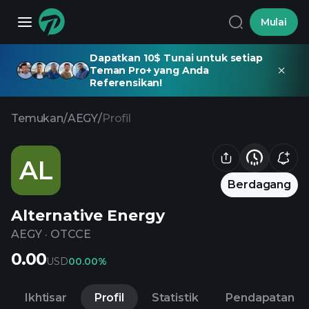
Mulai
Dapatkan 10$ Tunai untuk setiap
Teman Pro+ yang Anda
Referensikan!
Temukan
/
AEGY
/
Profil
AL
Berdagang
Alternative Energy
AEGY
·
OTCCE
0.00
USD
0
0.00%
Ikhtisar
Profil
Statistik
Pendapatan