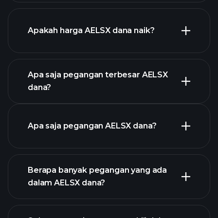
Apakah harga AELSX dana naik?
chart
lanjutan
Apa saja pegangan terbesar AELSX
dana?
grafik AELSX dana
Apa saja pegangan AELSX dana?
Berapa banyak pegangan yang ada
pegangan
dalam AELSX dana?
pegangan