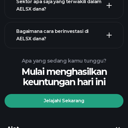
Sektor apa saja yang terwakili dalam
pegangan
AELSX dana?
Bagaimana cara berinvestasi di
AELSX dana?
Apa yang sedang kamu tunggu?
Mulai menghasilkan
keuntungan hari ini
Jelajahi Sekarang
Playtrade
Tournaments
broker yang
direkomendasikan