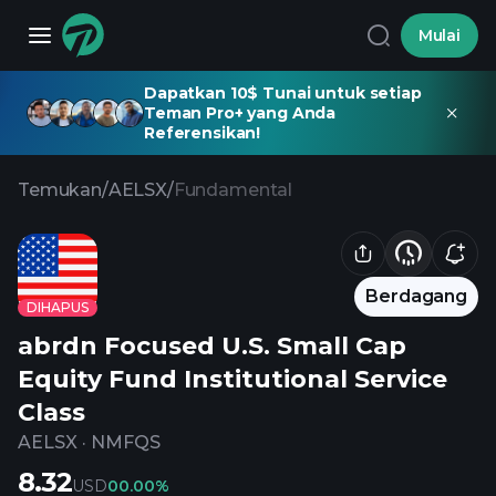
Mulai
Dapatkan 10$ Tunai untuk setiap
Teman Pro+ yang Anda
Referensikan!
Temukan
/
AELSX
/
Fundamental
Berdagang
DIHAPUS
abrdn Focused U.S. Small Cap
Equity Fund Institutional Service
Class
AELSX
·
NMFQS
8.32
USD
0
0.00%