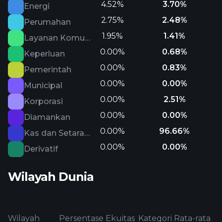
4.52%
3.70%
Energi
2.75%
2.48%
Perumahan
1.95%
1.41%
Layanan Komunikasi
0.00%
0.68%
Keperluan
0.00%
0.83%
Pemerintah
0.00%
0.00%
Municipal
0.00%
2.51%
Korporasi
0.00%
0.00%
Diamankan
0.00%
96.66%
Kas dan Setara Kas
0.00%
0.00%
Derivatif
Wilayah Dunia
Wilayah
Persentase Ekuitas
Kategori Rata-rata