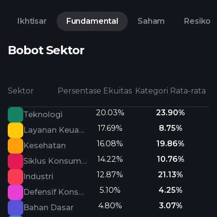
Ikhtisar
Fundamental
Saham
Resiko
Bobot Sektor
Sektor
Persentase Ekuitas
Kategori Rata-rata
20.03%
23.90%
Teknologi
17.69%
8.75%
Layanan Keuangan
16.08%
19.86%
Kesehatan
14.22%
10.76%
Siklus Konsumen
12.87%
21.13%
Industri
5.10%
4.25%
Defensif Konsumen
4.80%
3.07%
Bahan Dasar