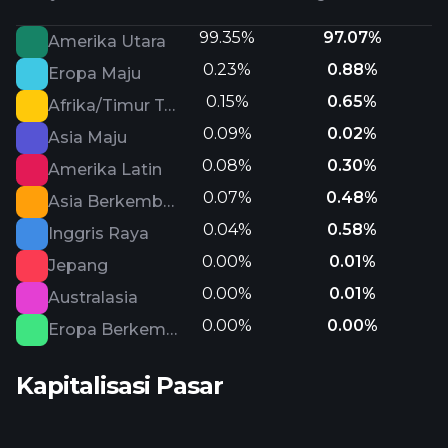
99.35%
97.07%
Amerika Utara
0.23%
0.88%
Eropa Maju
0.15%
0.65%
Afrika/Timur Tengah
0.09%
0.02%
Asia Maju
0.08%
0.30%
Amerika Latin
0.07%
0.48%
Asia Berkembang
0.04%
0.58%
Inggris Raya
0.00%
0.01%
Jepang
0.00%
0.01%
Australasia
0.00%
0.00%
Eropa Berkembang
Kapitalisasi Pasar