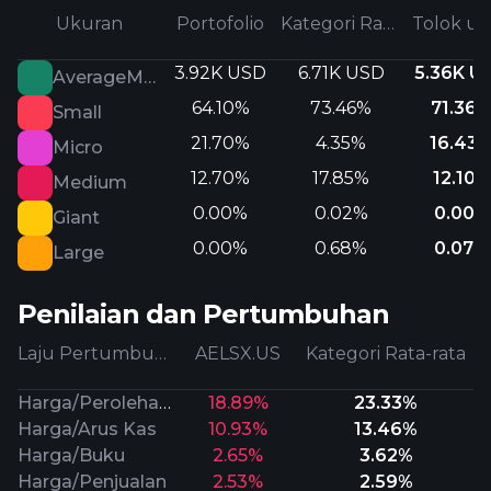
Ukuran
Portofolio
Kategori Rata-rata
Tolok uk
3.92K USD
6.71K USD
5.36K U
AverageMarketCap
64.10%
73.46%
71.36
Small
21.70%
4.35%
16.43
Micro
12.70%
17.85%
12.10%
Medium
0.00%
0.02%
0.00%
Giant
0.00%
0.68%
0.07%
Large
Penilaian dan Pertumbuhan
Laju Pertumbuhan
AELSX.US
Kategori Rata-rata
Harga/Perolehan Prospektif
18.89%
23.33%
Harga/Arus Kas
10.93%
13.46%
Harga/Buku
2.65%
3.62%
Harga/Penjualan
2.53%
2.59%