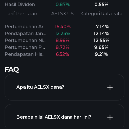
Hasil Dividen
0.87%
0.55%
Tarif Penilaian
AELSX.US
Kategori Rata-rata
Pertumbuhan Arus Kas
16.40%
17.14%
Pendapatan Jangka Panjang
12.23%
12.14%
Pertumbuhan Nilai Buku
8.96%
12.55%
Pertumbuhan Penjualan
8.72%
9.65%
Pendapatan Historis
6.52%
9.21%
FAQ
Apa itu AELSX dana?
Berapa nilai AELSX dana hari ini?